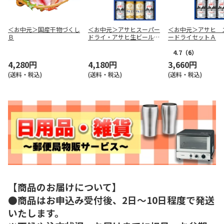
＜お中元＞国産干物づくし
＜お中元＞アサヒスーパー
＜お中元＞アサヒ 
Ｂ
ドライ・アサヒ生ビールダ
ードライセットＡ
ブルセット
4.7
（6）
4,280円
4,180円
3,660円
(送料・税込)
(送料・税込)
(送料・税込)
【商品のお届けについて】
●商品はお申込み受付後、2日～10日程度で発送
いたします。