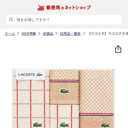
ホーム
WEB特集
非食品
日用品・雑貨
【ラコステ】ラコステタ