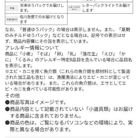
冷凍ゆうパックでお届けし
レターパックライトでお届け
ます。
します
佐川急便でのお届けとなり
ます
なお、「普通ゆうパック」の場合は表示しません。また、「夏期
のみチルドゆうパック」などとなる場合は、記号での表示はせ
ず、商品内容欄にその旨を表示しています。
アレルギー情報について
商品に「小麦」「そば」「卵」「乳」「落花生」「えび」「か
に」「くるみ」のアレルギー特定8品目を含んでいる場合に品目名
を表示します。
※エビ・カニを除く魚介類（これらの魚介類を原材料として製造
された加工品も含む）は、漁獲漁法によりエビ・カニが混じって
いる場合があります。 また、これらの魚介類は、エサとしてエ
ビ・カニを食べている可能性があります。
その他
商品写真はイメージです。
商品内容として記載されていない「小道具類」はお届け
する商品に含まれておりません。
商品の色は、ご覧になるパソコンなどの環境により、実
際と異なる場合があります。