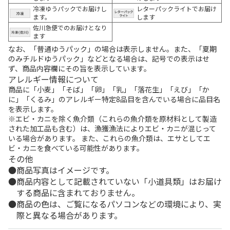
冷凍ゆうパックでお届けし
レターパックライトでお届け
ます。
します
佐川急便でのお届けとなり
ます
なお、「普通ゆうパック」の場合は表示しません。また、「夏期
のみチルドゆうパック」などとなる場合は、記号での表示はせ
ず、商品内容欄にその旨を表示しています。
アレルギー情報について
商品に「小麦」「そば」「卵」「乳」「落花生」「えび」「か
に」「くるみ」のアレルギー特定8品目を含んでいる場合に品目名
を表示します。
※エビ・カニを除く魚介類（これらの魚介類を原材料として製造
された加工品も含む）は、漁獲漁法によりエビ・カニが混じって
いる場合があります。 また、これらの魚介類は、エサとしてエ
ビ・カニを食べている可能性があります。
その他
商品写真はイメージです。
商品内容として記載されていない「小道具類」はお届け
する商品に含まれておりません。
商品の色は、ご覧になるパソコンなどの環境により、実
際と異なる場合があります。