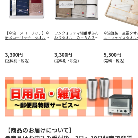
【今治 メローリッチ】今
ワンクォリティ細番手ふん
今治謹製 至福タオ
治メローリッチ タオルセ
わりタオル Ｑ－８８３０
ス・フェイスタオル
ット ＩＭＭ５０３００
０
Ａ【慶事用】
3,300円
3,300円
5,500円
(送料別・税込)
(送料別・税込)
(送料・税込)
【商品のお届けについて】
●商品はお申込み受付後、2日～10日程度で発送