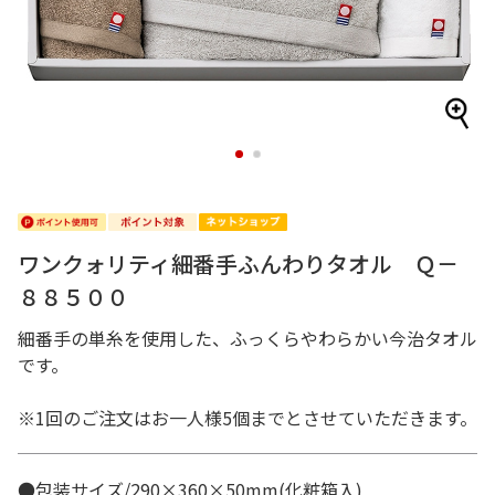
1
2
ワンクォリティ細番手ふんわりタオル Ｑ－
８８５００
細番手の単糸を使用した、ふっくらやわらかい今治タオル
です。
※1回のご注文はお一人様5個までとさせていただきます。
●包装サイズ/290×360×50mm(化粧箱入)