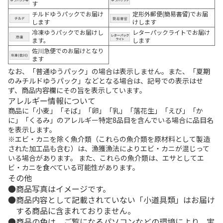
す
チルドゆうパックでお届け
定形外郵便(簡易書留)でお届
します
けします
冷凍ゆうパックでお届けし
レターパックライトでお届け
ます。
します
佐川急便でのお届けとなり
ます
なお、「普通ゆうパック」の場合は表示しません。また、「夏期
のみチルドゆうパック」などとなる場合は、記号での表示はせ
ず、商品内容欄にその旨を表示しています。
アレルギー情報について
商品に「小麦」「そば」「卵」「乳」「落花生」「えび」「か
に」「くるみ」のアレルギー特定8品目を含んでいる場合に品目名
を表示します。
※エビ・カニを除く魚介類（これらの魚介類を原材料として製造
された加工品も含む）は、漁獲漁法によりエビ・カニが混じって
いる場合があります。 また、これらの魚介類は、エサとしてエ
ビ・カニを食べている可能性があります。
その他
商品写真はイメージです。
商品内容として記載されていない「小道具類」はお届け
する商品に含まれておりません。
商品の色は、ご覧になるパソコンなどの環境により、実