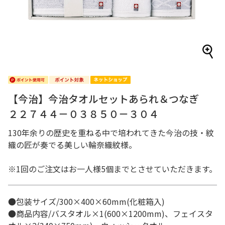
【今治】今治タオルセットあられ＆つなぎ
２２７４４－０３８５０－３０４
130年余りの歴史を重ねる中で培われてきた今治の技・紋
織の匠が奏でる美しい輪奈織紋様。
※1回のご注文はお一人様5個までとさせていただきます。
●包装サイズ/300×400×60mm(化粧箱入)
●商品内容/バスタオル×1(600×1200mm)、フェイスタ