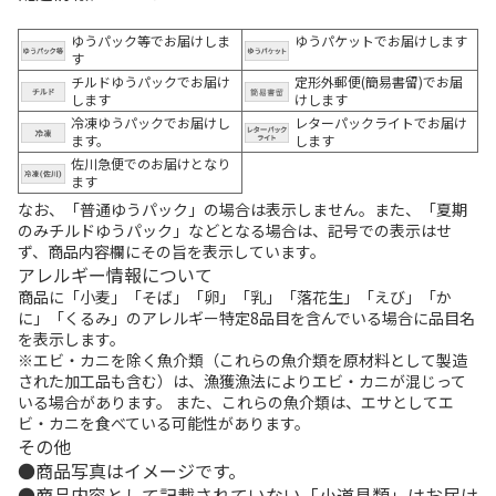
ゆうパック等でお届けしま
ゆうパケットでお届けします
す
チルドゆうパックでお届け
定形外郵便(簡易書留)でお届
します
けします
冷凍ゆうパックでお届けし
レターパックライトでお届け
ます。
します
佐川急便でのお届けとなり
ます
なお、「普通ゆうパック」の場合は表示しません。また、「夏期
のみチルドゆうパック」などとなる場合は、記号での表示はせ
ず、商品内容欄にその旨を表示しています。
アレルギー情報について
商品に「小麦」「そば」「卵」「乳」「落花生」「えび」「か
に」「くるみ」のアレルギー特定8品目を含んでいる場合に品目名
を表示します。
※エビ・カニを除く魚介類（これらの魚介類を原材料として製造
された加工品も含む）は、漁獲漁法によりエビ・カニが混じって
いる場合があります。 また、これらの魚介類は、エサとしてエ
ビ・カニを食べている可能性があります。
その他
商品写真はイメージです。
商品内容として記載されていない「小道具類」はお届け