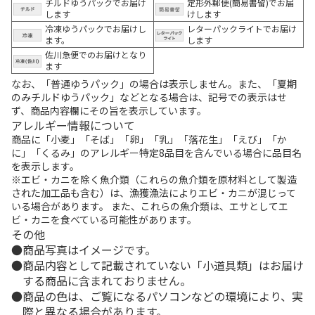
チルドゆうパックでお届け
定形外郵便(簡易書留)でお届
します
けします
冷凍ゆうパックでお届けし
レターパックライトでお届け
ます。
します
佐川急便でのお届けとなり
ます
なお、「普通ゆうパック」の場合は表示しません。また、「夏期
のみチルドゆうパック」などとなる場合は、記号での表示はせ
ず、商品内容欄にその旨を表示しています。
アレルギー情報について
商品に「小麦」「そば」「卵」「乳」「落花生」「えび」「か
に」「くるみ」のアレルギー特定8品目を含んでいる場合に品目名
を表示します。
※エビ・カニを除く魚介類（これらの魚介類を原材料として製造
された加工品も含む）は、漁獲漁法によりエビ・カニが混じって
いる場合があります。 また、これらの魚介類は、エサとしてエ
ビ・カニを食べている可能性があります。
その他
商品写真はイメージです。
商品内容として記載されていない「小道具類」はお届け
する商品に含まれておりません。
商品の色は、ご覧になるパソコンなどの環境により、実
際と異なる場合があります。