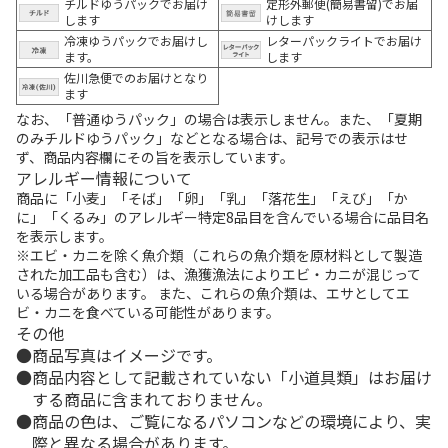
チルドゆうパックでお届け
定形外郵便(簡易書留)でお届
します
けします
冷凍ゆうパックでお届けし
レターパックライトでお届け
ます。
します
佐川急便でのお届けとなり
ます
なお、「普通ゆうパック」の場合は表示しません。また、「夏期
のみチルドゆうパック」などとなる場合は、記号での表示はせ
ず、商品内容欄にその旨を表示しています。
アレルギー情報について
商品に「小麦」「そば」「卵」「乳」「落花生」「えび」「か
に」「くるみ」のアレルギー特定8品目を含んでいる場合に品目名
を表示します。
※エビ・カニを除く魚介類（これらの魚介類を原材料として製造
された加工品も含む）は、漁獲漁法によりエビ・カニが混じって
いる場合があります。 また、これらの魚介類は、エサとしてエ
ビ・カニを食べている可能性があります。
その他
商品写真はイメージです。
商品内容として記載されていない「小道具類」はお届け
する商品に含まれておりません。
商品の色は、ご覧になるパソコンなどの環境により、実
際と異なる場合があります。