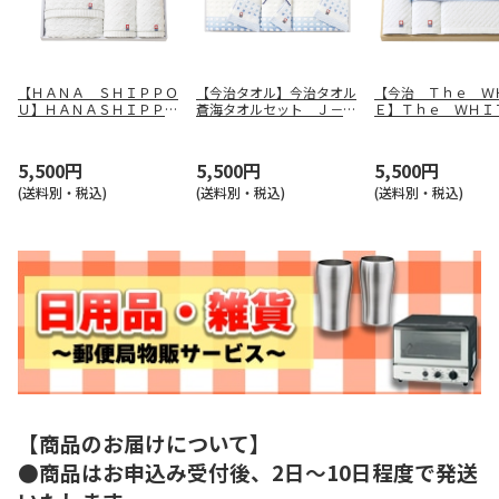
【ＨＡＮＡ ＳＨＩＰＰＯ
【今治タオル】今治タオル
【今治 Ｔｈｅ Ｗ
Ｕ】ＨＡＮＡＳＨＩＰＰＯ
蒼海タオルセット Ｊ－４
Ｅ】Ｔｈｅ ＷＨ
Ｕタオルセット ＹＡＷ－
３５０
タオルセット ６５
５００７
5,500円
5,500円
5,500円
(送料別・税込)
(送料別・税込)
(送料別・税込)
【商品のお届けについて】
●商品はお申込み受付後、2日～10日程度で発送