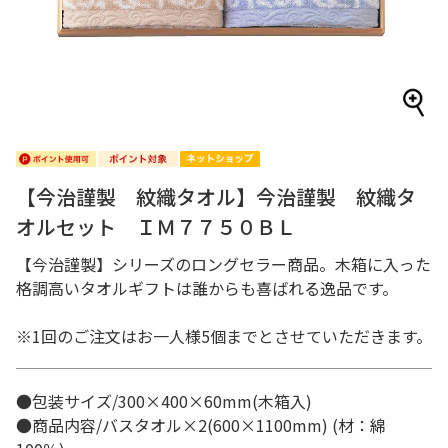
【今治謹製 紋織タオル】今治謹製 紋織タ
オルセット ＩＭ７７５０ＢＬ
【今治謹製】シリーズのロングセラー商品。木箱に入った
格調高いタオルギフトは誰からも喜ばれる逸品です。
※1回のご注文はお一人様5個までとさせていただきます。
●包装サイズ/300×400×60mm(木箱入)
●商品内容/バスタオル×2(600×1100mm) (材：綿