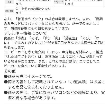
ます。
します
佐川急便でのお届けとなり
ます
なお、「普通ゆうパック」の場合は表示しません。また、「夏期
のみチルドゆうパック」などとなる場合は、記号での表示はせ
ず、商品内容欄にその旨を表示しています。
アレルギー情報について
商品に「小麦」「そば」「卵」「乳」「落花生」「えび」「か
に」「くるみ」のアレルギー特定8品目を含んでいる場合に品目名
を表示します。
※エビ・カニを除く魚介類（これらの魚介類を原材料として製造
された加工品も含む）は、漁獲漁法によりエビ・カニが混じって
いる場合があります。 また、これらの魚介類は、エサとしてエ
ビ・カニを食べている可能性があります。
その他
商品写真はイメージです。
商品内容として記載されていない「小道具類」はお届け
する商品に含まれておりません。
商品の色は、ご覧になるパソコンなどの環境により、実
際と異なる場合があります。