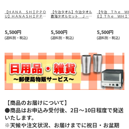
【ＨＡＮＡ ＳＨＩＰＰＯ
【今治タオル】今治タオル
【今治 Ｔｈｅ Ｗ
Ｕ】ＨＡＮＡＳＨＩＰＰＯ
蒼海タオルセット Ｊ－４
Ｅ】Ｔｈｅ ＷＨ
Ｕタオルセット ＹＡＷ－
３５０
タオルセット ６５
５００７
5,500円
5,500円
5,500円
(送料別・税込)
(送料別・税込)
(送料別・税込)
【商品のお届けについて】
●商品はお申込み受付後、2日～10日程度で発送
いたします。
※天候や注文状況、お届けまでに祝日・お盆期