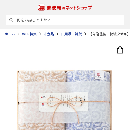
ホーム
WEB特集
非食品
日用品・雑貨
【今治謹製 紋織タオル