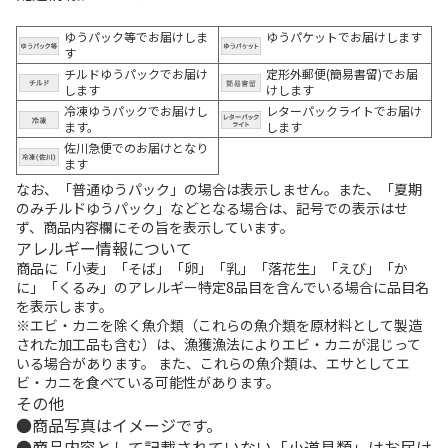
ゆうパック等でお届けしま
ゆうパケットでお届けします
す
チルドゆうパックでお届け
定形外郵便(簡易書留)でお届
します
けします
冷凍ゆうパックでお届けし
レターパックライトでお届け
ます。
します
佐川急便でのお届けとなり
ます
なお、「普通ゆうパック」の場合は表示しません。また、「夏期
のみチルドゆうパック」などとなる場合は、記号での表示はせ
ず、商品内容欄にその旨を表示しています。
アレルギー情報について
商品に「小麦」「そば」「卵」「乳」「落花生」「えび」「か
に」「くるみ」のアレルギー特定8品目を含んでいる場合に品目名
を表示します。
※エビ・カニを除く魚介類（これらの魚介類を原材料として製造
された加工品も含む）は、漁獲漁法によりエビ・カニが混じって
いる場合があります。 また、これらの魚介類は、エサとしてエ
ビ・カニを食べている可能性があります。
その他
商品写真はイメージです。
商品内容として記載されていない「小道具類」はお届け