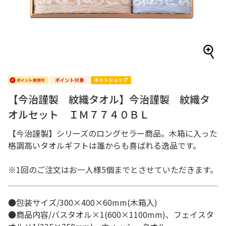
【今治謹製 紋織タオル】今治謹製 紋織タ
オルセット ＩＭ７７４０ＢＬ
【今治謹製】シリーズのロングセラー商品。木箱に入った
格調高いタオルギフトは誰からも喜ばれる逸品です。
※1回のご注文はお一人様5個までとさせていただきます。
●包装サイズ/300×400×60mm(木箱入)
●商品内容/バスタオル×1(600×1100mm)、フェイスタ