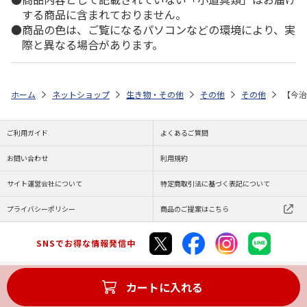
する商品に含まれておりません。
商品の色は、ご覧になるパソコンなどの環境により、実
際と異なる場合があります。
ホーム
ネットショップ
生き物・その他
その他
その他
【今治
ご利用ガイド
よくあるご質問
お問い合わせ
利用規約
サイト運営会社について
特定商取引法に基づく表記について
プライバシーポリシー
商品のご提案はこちら
SNSでお得な情報発信中
カートに入れる
Copyright (C) JAPAN POST Co.,Ltd. All Rights Reserved.