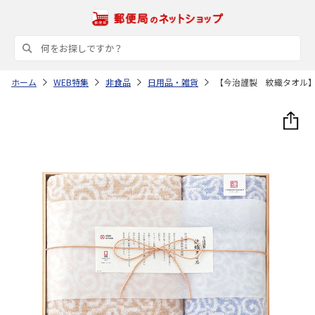
ホーム
WEB特集
非食品
日用品・雑貨
【今治謹製 紋織タオル