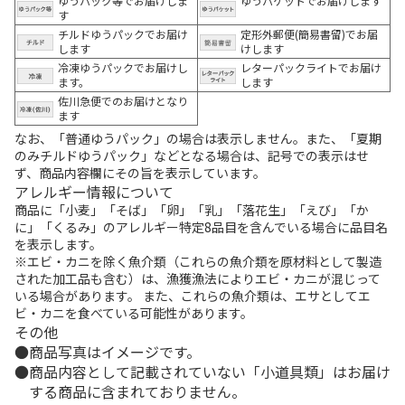
ゆうパック等でお届けしま
ゆうパケットでお届けします
す
チルドゆうパックでお届け
定形外郵便(簡易書留)でお届
します
けします
冷凍ゆうパックでお届けし
レターパックライトでお届け
ます。
します
佐川急便でのお届けとなり
ます
なお、「普通ゆうパック」の場合は表示しません。また、「夏期
のみチルドゆうパック」などとなる場合は、記号での表示はせ
ず、商品内容欄にその旨を表示しています。
アレルギー情報について
商品に「小麦」「そば」「卵」「乳」「落花生」「えび」「か
に」「くるみ」のアレルギー特定8品目を含んでいる場合に品目名
を表示します。
※エビ・カニを除く魚介類（これらの魚介類を原材料として製造
された加工品も含む）は、漁獲漁法によりエビ・カニが混じって
いる場合があります。 また、これらの魚介類は、エサとしてエ
ビ・カニを食べている可能性があります。
その他
商品写真はイメージです。
商品内容として記載されていない「小道具類」はお届け
する商品に含まれておりません。