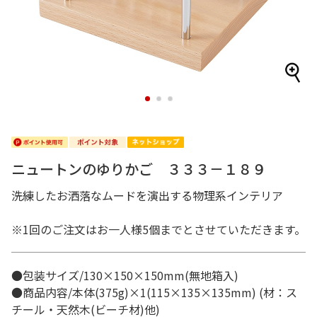
1
2
3
ニュートンのゆりかご ３３３－１８９
洗練したお洒落なムードを演出する物理系インテリア
※1回のご注文はお一人様5個までとさせていただきます。
●包装サイズ/130×150×150mm(無地箱入)
●商品内容/本体(375g)×1(115×135×135mm) (材：ス
チール・天然木(ビーチ材)他)