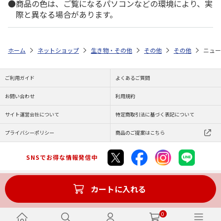
商品の色は、ご覧になるパソコンなどの環境により、実
際と異なる場合があります。
ホーム
ネットショップ
生き物・その他
その他
その他
ニュー
ご利用ガイド
よくあるご質問
お問い合わせ
利用規約
サイト運営会社について
特定商取引法に基づく表記について
プライバシーポリシー
商品のご提案はこちら
SNSでお得な情報発信中
カートに入れる
Copyright (C) JAPAN POST Co.,Ltd. All Rights Reserved.
0