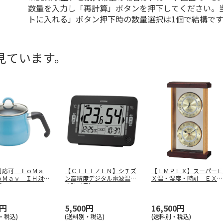
数量を入力し「再計算」ボタンを押下してください。
トに入れる」ボタン押下時の数量選択は1個で結構です
見ています。
対応可 ＴｏＭａ
【ＣＩＴＩＺＥＮ】シチズ
【ＥＭＰＥＸ】スーパーＥ
ｏＭａｙ ＩＨ対応
ン高精度デジタル電波温湿
Ｘ温・湿度・時計 ＥＸ－
ポット
…
度計（黒）
…
７４２
0円
5,500円
16,500円
・税込)
(送料別・税込)
(送料別・税込)