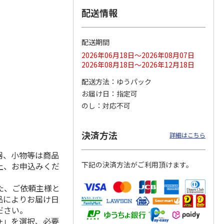
配送情報
配送期間
ス 大
MLB ドジャース 大
ドジャース 大谷翔
MLB ドジャース 大
由伸・
谷翔平 2026 NL 3・
平 日本人最多53試
谷翔平 2026 NL 3・
2026年06月18日～2026年08月07日
日本人
…
4月投手
…
合連続出塁記念 シ
4月投手
…
2026年08月18日～2026年12月18日
ル
…
17,000円
17,000円
8,500円
配送方法
ゆうパック
(送料・税込)
(送料・税込)
(送料・税込)
お届け日
指定可
のし
対応不可
決済方法
詳細はこちら
器、小物等は商品
下記の決済方法がご利用頂けます。
上、お申込みくだ
た、ご依頼主様と
品によりお届け日
ださい。
+」を選択、必要