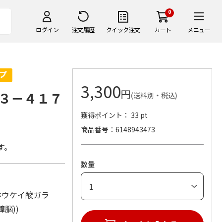
0
ログイン
注文履歴
クイック注文
カート
メニュー
3,300
円
３－４１７
(送料別・税込)
獲得ポイント： 33 pt
商品番号
6148943473
す。
数量
材：ホウケイ酸ガラ
樟脳))