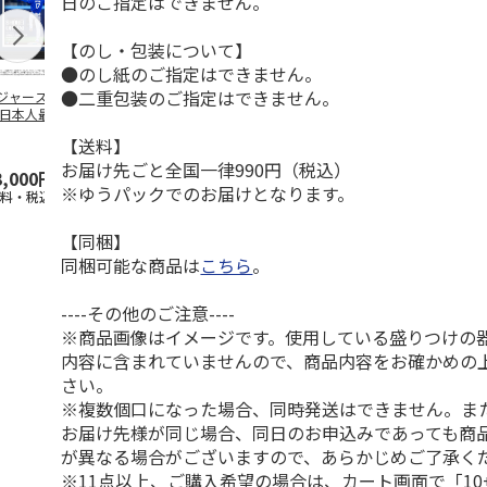
日のご指定はできません。
【のし・包装について】
●のし紙のご指定はできません。
●二重包装のご指定はできません。
ジャース 大谷翔
MLB ドジャース 大
ドジャース 大谷翔
MLB ドジャー
 日本人最多53試
谷翔平 2026 NL 3・
平 日本人最多53試
谷翔平・山本
連続出塁記念 ダ
4月投手
…
合連続出塁記念 コ
佐々木朗希 
【送料】
…
イ
…
お届け先ごと全国一律990円（税込）
3,000円
33,000円
9,900円
8,500円
※ゆうパックでのお届けとなります。
送料・税込)
(送料・税込)
(送料・税込)
(送料・税込)
【同梱】
同梱可能な商品は
こちら
。
----その他のご注意----
※商品画像はイメージです。使用している盛りつけの
内容に含まれていませんので、商品内容をお確かめの
さい。
※複数個口になった場合、同時発送はできません。ま
お届け先様が同じ場合、同日のお申込みであっても商
が異なる場合がございますので、あらかじめご了承く
※11点以上、ご購入希望の場合は、カート画面で「10