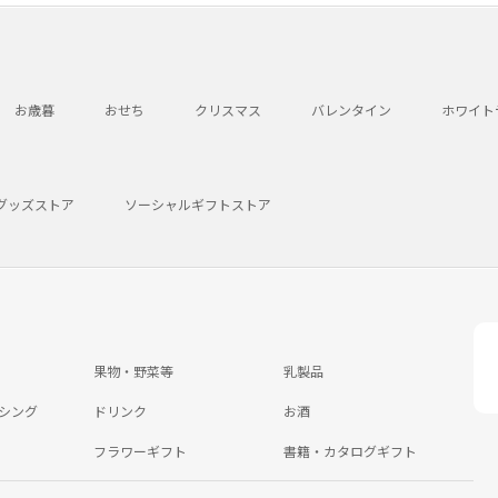
お歳暮
おせち
クリスマス
バレンタイン
ホワイト
グッズストア
ソーシャルギフトストア
果物・野菜等
乳製品
シング
ドリンク
お酒
フラワーギフト
書籍・カタログギフト