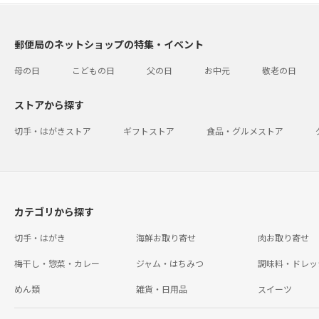
郵便局のネットショップの特集・イベント
母の日
こどもの日
父の日
お中元
敬老の日
ストアから探す
切手・はがきストア
ギフトストア
食品・グルメストア
カテゴリから探す
切手・はがき
海鮮お取り寄せ
肉お取り寄せ
梅干し・惣菜・カレー
ジャム・はちみつ
調味料・ドレッ
めん類
雑貨・日用品
スイーツ