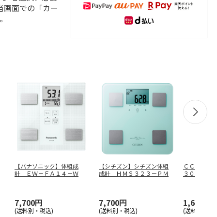
当画面での「カー
。
【パナソニック】体組成
【シチズン】シチズン体組
ＣＣパウダ
計 ＥＷ－ＦＡ１４－Ｗ
成計 ＨＭＳ３２３－ＰＭ
３００ｍｌ
ＣＣ－３
7,700円
7,700円
1,650円
(送料別・税込)
(送料別・税込)
(送料別・税込