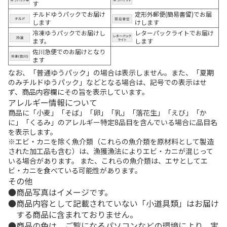
す
チルドゆうパックでお届け
定形外郵便(簡易書留)でお届
します
けします
冷凍ゆうパックでお届けし
レターパックライトでお届け
ます。
します
佐川急便でのお届けとなり
ます
なお、「普通ゆうパック」の場合は表示しません。また、「夏期
のみチルドゆうパック」などとなる場合は、記号での表示はせ
ず、商品内容欄にその旨を表示しています。
アレルギー情報について
商品に「小麦」「そば」「卵」「乳」「落花生」「えび」「か
に」「くるみ」のアレルギー特定8品目を含んでいる場合に品目名
を表示します。
※エビ・カニを除く魚介類（これらの魚介類を原材料として製造
された加工品も含む）は、漁獲漁法によりエビ・カニが混じって
いる場合があります。 また、これらの魚介類は、エサとしてエ
ビ・カニを食べている可能性があります。
その他
商品写真はイメージです。
商品内容として記載されていない「小道具類」はお届け
する商品に含まれておりません。
商品の色は、ご覧になるパソコンなどの環境により、実