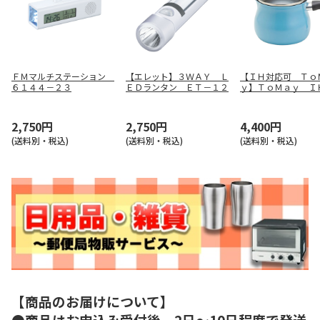
ＦＭマルチステーション
【エレット】３ＷＡＹ Ｌ
【ＩＨ対応可 Ｔｏ
６１４４－２３
ＥＤランタン ＥＴ－１２
ｙ】ＴｏＭａｙ Ｉ
マルチポットＭ（ラ
ルー） ＳＲＡ－９
2,750円
2,750円
4,400円
(送料別・税込)
(送料別・税込)
(送料別・税込)
【商品のお届けについて】
●商品はお申込み受付後、2日～10日程度で発送