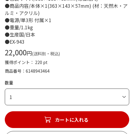
●商品内容/本体×1(363×143×57mm) (材：天然木・ア
ルミ・アクリル)
●電源/単3形 付属×1
●重量/1.1kg
●生産国/日本
●EX-943
22,000
円
(送料別・税込)
獲得ポイント： 220 pt
商品番号
6148943464
数量
1
カートに入れる