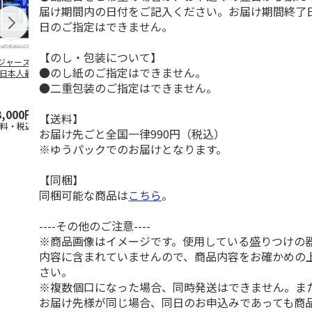
届け期間内の日付をご記入ください。お届け期間終了
日のご指定はできません。
【のし・包装について】
ジャース 大谷翔
MLB ドジャース 大
ドジャース 大谷翔
MLB ドジャー
●のし紙のご指定はできません。
 日本人最多53試
谷翔平 2026 NL 3・
平 日本人最多53試
谷翔平・山本
連続出塁記念 ダ
4月投手
…
合連続出塁記念 コ
佐々木朗希 
●二重包装のご指定はできません。
…
イ
…
3,000円
33,000円
9,900円
8,500円
【送料】
送料・税込)
(送料・税込)
(送料・税込)
(送料・税込)
お届け先ごと全国一律990円（税込）
※ゆうパックでのお届けとなります。
【同梱】
同梱可能な商品は
こちら
。
----その他のご注意----
※商品画像はイメージです。使用している盛りつけの
内容に含まれていませんので、商品内容をお確かめの
さい。
※複数個口になった場合、同時発送はできません。ま
お届け先様が同じ場合、同日のお申込みであっても商