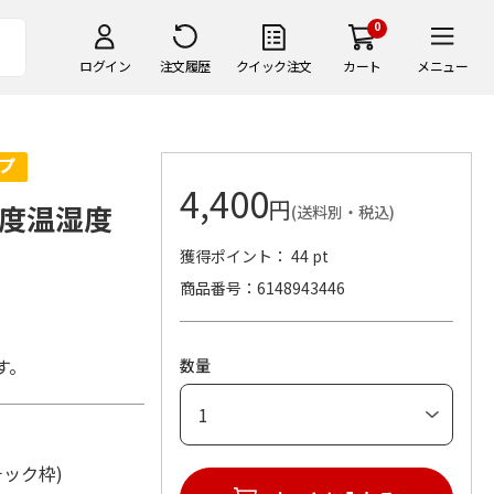
0
ログイン
注文履歴
クイック注文
カート
メニュー
4,400
円
度温湿度
(送料別・税込)
獲得ポイント： 44 pt
商品番号
6148943446
。
す。
数量
スチック枠)