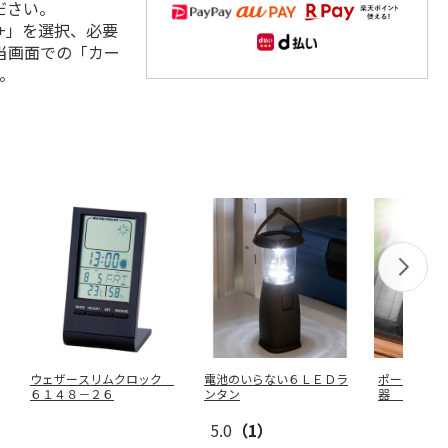
ださい。
+」を選択、必要
当画面での「カー
。
ウェザースリムクロック
電池のいらない６ＬＥＤラ
ポータブル
６１４８－２６
ンタン
器 ７Ｗ
5.0
（1）