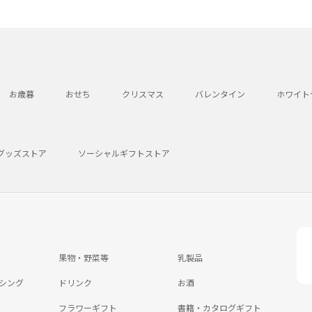
お歳暮
おせち
クリスマス
バレンタイン
ホワイト
グッズストア
ソーシャルギフトストア
果物・野菜等
乳製品
シング
ドリンク
お酒
フラワーギフト
書籍・カタログギフト