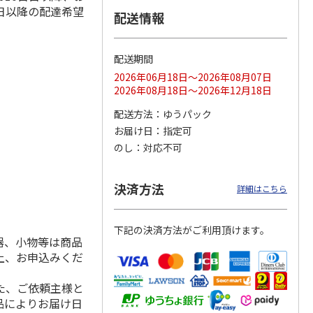
日以降の配達希望
配送情報
配送期間
ス 大
MLB ドジャース 大
ドジャース 大谷翔
MLB ドジャース 大
由伸・
谷翔平 2026 NL 3・
平 日本人最多53試
谷翔平 2026 NL 3・
2026年06月18日～2026年08月07日
日本人
…
4月投手
…
合連続出塁記念 シ
4月投手
…
2026年08月18日～2026年12月18日
ル
…
17,000円
17,000円
8,500円
配送方法
ゆうパック
(送料・税込)
(送料・税込)
(送料・税込)
お届け日
指定可
のし
対応不可
決済方法
詳細はこちら
下記の決済方法がご利用頂けます。
器、小物等は商品
上、お申込みくだ
た、ご依頼主様と
品によりお届け日