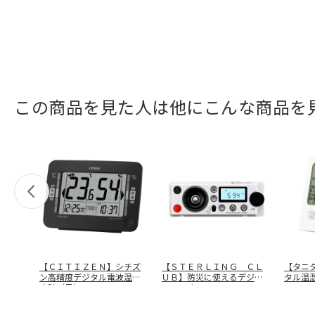
この商品を見た人は他にこんな商品を
【ＣＩＴＩＺＥＮ】シチズ
【ＳＴＥＲＬＩＮＧ ＣＬ
【タニ
ン高精度デジタル電波温湿
ＵＢ】防災に使えるデジタ
タル温
度計（黒）
…
ルラジオ
…
２－Ｉ