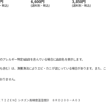
0円
6,600円
3,850円
・税込)
(送料別・税込)
(送料別・税込)
のアレルギー特定8品目を含んでいる場合に品目名を表示します。
も含む）は、漁獲漁法によりエビ・カニが混じっている場合があります。また、こ
おりません。
ＩＴＩＺＥＮ】シチズン高精度温湿度計 ８ＲＤ２００－Ａ０３