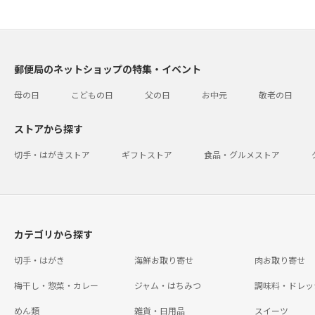
郵便局のネットショップの特集・イベント
母の日
こどもの日
父の日
お中元
敬老の日
ストアから探す
切手・はがきストア
ギフトストア
食品・グルメストア
カテゴリから探す
切手・はがき
海鮮お取り寄せ
肉お取り寄せ
梅干し・惣菜・カレー
ジャム・はちみつ
調味料・ドレッ
めん類
雑貨・日用品
スイーツ