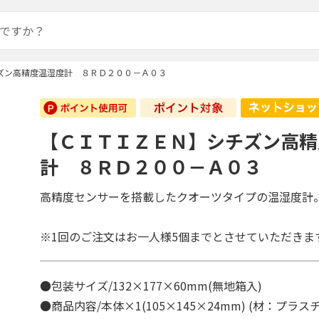
ズン高精度温湿度計 ８ＲＤ２００－Ａ０３
【ＣＩＴＩＺＥＮ】シチズン高精
計 ８ＲＤ２００－Ａ０３
高精度センサーを搭載したクオーツタイプの温湿度計
※1回のご注文はお一人様5個までとさせていただきま
●包装サイズ/132×177×60mm(無地箱入)
●商品内容/本体×1(105×145×24mm) (材：プラ