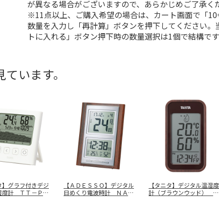
が異なる場合がございますので、あらかじめご了承く
※11点以上、ご購入希望の場合は、カート画面で「10
数量を入力し「再計算」ボタンを押下してください。
トに入れる」ボタン押下時の数量選択は1個で結構です
見ています。
タ】グラフ付きデジ
【ＡＤＥＳＳＯ】デジタル
【タニタ】デジタル温湿度
湿度計 ＴＴ－Ｐ０
日めくり電波時計 ＮＡＲ
計（ブラウンウッド） Ｔ
Ｖ
－１０２
Ｔ－５９２
…