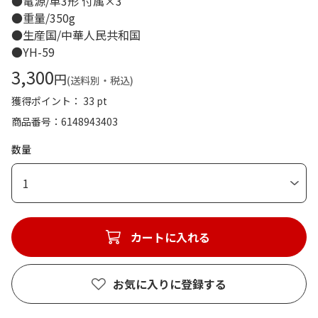
●電源/単3形 付属×3
●重量/350g
●生産国/中華人民共和国
●YH-59
3,300
円
(送料別・税込)
獲得ポイント： 33 pt
商品番号
6148943403
数量
1
カートに入れる
お気に入りに登録する