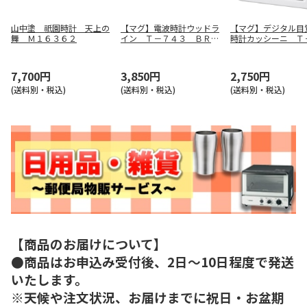
山中塗 祇園時計 天上の
【マグ】電波時計ウッドラ
【マグ】デジタル目
舞 Ｍ１６３６２
イン Ｔ－７４３ ＢＲ－
時計カッシーニ Ｔ
Ｚ
６ ＷＨ－Ｚ
7,700円
3,850円
2,750円
(送料別・税込)
(送料別・税込)
(送料別・税込)
【商品のお届けについて】
●商品はお申込み受付後、2日～10日程度で発送
いたします。
※天候や注文状況、お届けまでに祝日・お盆期