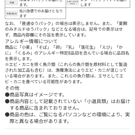
ます。
します
佐川急便でのお届けとなり
ます
なお、「普通ゆうパック」の場合は表示しません。また、「夏期
のみチルドゆうパック」などとなる場合は、記号での表示はせ
ず、商品内容欄にその旨を表示しています。
アレルギー情報について
商品に「小麦」「そば」「卵」「乳」「落花生」「えび」「か
に」「くるみ」のアレルギー特定8品目を含んでいる場合に品目名
を表示します。
※エビ・カニを除く魚介類（これらの魚介類を原材料として製造
された加工品も含む）は、漁獲漁法によりエビ・カニが混じって
いる場合があります。 また、これらの魚介類は、エサとしてエ
ビ・カニを食べている可能性があります。
その他
商品写真はイメージです。
商品内容として記載されていない「小道具類」はお届け
する商品に含まれておりません。
商品の色は、ご覧になるパソコンなどの環境により、実
際と異なる場合があります。