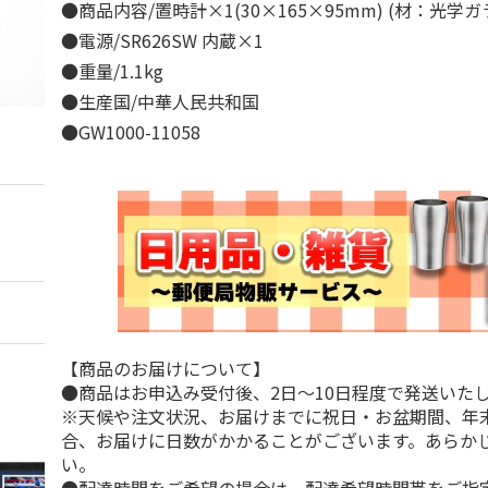
●商品内容/置時計×1(30×165×95mm) (材：光学
●電源/SR626SW 内蔵×1
●重量/1.1kg
●生産国/中華人民共和国
●GW1000-11058
【商品のお届けについて】
●商品はお申込み受付後、2日～10日程度で発送いた
※天候や注文状況、お届けまでに祝日・お盆期間、年
合、お届けに日数がかかることがございます。あらか
い。