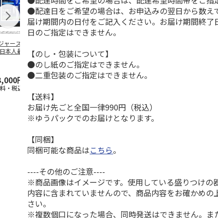
●配達時間をご希望の場合は、配達希望時間帯をご指
●配達日をご希望の場合は、お申込みの翌日から数えて
届け期間内の日付をご記入ください。お届け期間終了
日のご指定はできません。
ジャース 大谷翔
MLB ドジャース 大
ドジャース 大谷翔
MLB ドジャー
 日本人最多53試
谷翔平 2026 NL 3・
平 日本人最多53試
谷翔平・山本
【のし・包装について】
連続出塁記念 ダ
4月投手
…
合連続出塁記念 コ
佐々木朗希 
●のし紙のご指定はできません。
…
イ
…
●二重包装のご指定はできません。
3,000円
33,000円
9,900円
8,500円
送料・税込)
(送料・税込)
(送料・税込)
(送料・税込)
【送料】
お届け先ごと全国一律990円（税込）
※ゆうパックでのお届けとなります。
【同梱】
同梱可能な商品は
こちら
。
----その他のご注意----
※商品画像はイメージです。使用している盛りつけの
内容に含まれていませんので、商品内容をお確かめの
さい。
※複数個口になった場合、同時発送はできません。ま