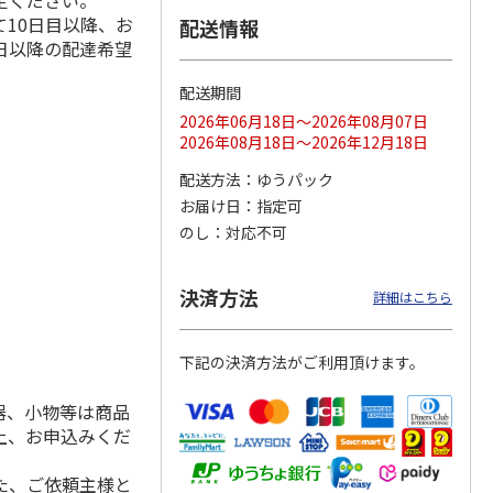
定ください。
10日目以降、お
配送情報
日以降の配達希望
配送期間
ス 大
MLB ドジャース 大
ドジャース 大谷翔
MLB ドジャース 大
由伸・
谷翔平 2026 NL 3・
平 日本人最多53試
谷翔平 2026 NL 3・
2026年06月18日～2026年08月07日
日本人
…
4月投手
…
合連続出塁記念 シ
4月投手
…
2026年08月18日～2026年12月18日
ル
…
17,000円
17,000円
8,500円
配送方法
ゆうパック
(送料・税込)
(送料・税込)
(送料・税込)
お届け日
指定可
のし
対応不可
決済方法
詳細はこちら
下記の決済方法がご利用頂けます。
器、小物等は商品
上、お申込みくだ
た、ご依頼主様と