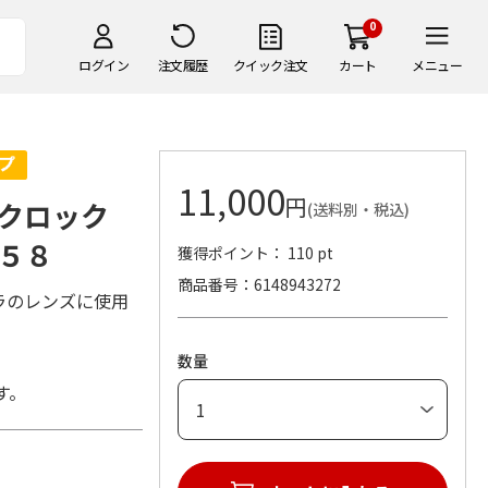
0
ログイン
注文履歴
クイック注文
カート
メニュー
11,000
円
モクロック
(送料別・税込)
５８
獲得ポイント： 110 pt
商品番号
6148943272
ラのレンズに使用
数量
す。