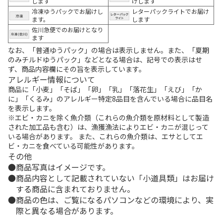
します
けします
冷凍ゆうパックでお届けし
レターパックライトでお届け
ます。
します
佐川急便でのお届けとなり
ます
なお、「普通ゆうパック」の場合は表示しません。また、「夏期
のみチルドゆうパック」などとなる場合は、記号での表示はせ
ず、商品内容欄にその旨を表示しています。
アレルギー情報について
商品に「小麦」「そば」「卵」「乳」「落花生」「えび」「か
に」「くるみ」のアレルギー特定8品目を含んでいる場合に品目名
を表示します。
※エビ・カニを除く魚介類（これらの魚介類を原材料として製造
された加工品も含む）は、漁獲漁法によりエビ・カニが混じって
いる場合があります。 また、これらの魚介類は、エサとしてエ
ビ・カニを食べている可能性があります。
その他
商品写真はイメージです。
商品内容として記載されていない「小道具類」はお届け
する商品に含まれておりません。
商品の色は、ご覧になるパソコンなどの環境により、実
際と異なる場合があります。