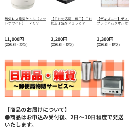
蒸気レス電気ケトル（マッ
【ＩＨ対応可 燕三】ＩＨ
【ディズニー】ディ
トホワイト） ＰＣＶ－Ａ
鉄玉子焼９×１５ｃｍ Ｅ
プレミアムタオル
０８０ＷＭ
Ｍ－０３７
ＷＦ３０８７６Ｍ
11,000円
2,200円
3,300円
(送料別・税込)
(送料別・税込)
(送料別・税込)
【商品のお届けについて】
●商品はお申込み受付後、2日～10日程度で発送
いたします。