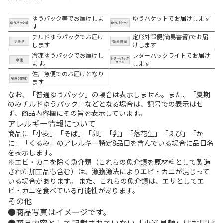
ゆうパック等でお届けしま
ゆうパケットでお届けします
す
チルドゆうパックでお届け
定形外郵便(簡易書留)でお届
します
けします
冷凍ゆうパックでお届けし
レターパックライトでお届け
ます。
します
佐川急便でのお届けとなり
ます
なお、「普通ゆうパック」の場合は表示しません。また、「夏期
のみチルドゆうパック」などとなる場合は、記号での表示はせ
ず、商品内容欄にその旨を表示しています。
アレルギー情報について
商品に「小麦」「そば」「卵」「乳」「落花生」「えび」「か
に」「くるみ」のアレルギー特定8品目を含んでいる場合に品目名
を表示します。
※エビ・カニを除く魚介類（これらの魚介類を原材料として製造
された加工品も含む）は、漁獲漁法によりエビ・カニが混じって
いる場合があります。 また、これらの魚介類は、エサとしてエ
ビ・カニを食べている可能性があります。
その他
商品写真はイメージです。
商品内容として記載されていない「小道具類」はお届け