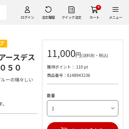
0
ログイン
注文履歴
クイック注文
カート
メニュー
11,000
円
アースデス
(送料別・税込)
０５０
獲得ポイント： 110 pt
商品番号
6148943236
ブルーの瑞々しい
数量
す。