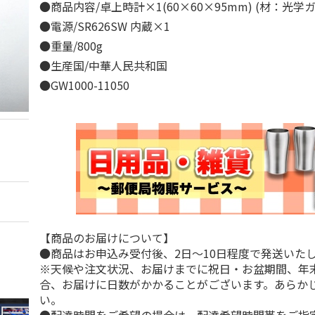
●商品内容/卓上時計×1(60×60×95mm) (材：光
●電源/SR626SW 内蔵×1
●重量/800g
●生産国/中華人民共和国
●GW1000-11050
【商品のお届けについて】
●商品はお申込み受付後、2日～10日程度で発送いた
※天候や注文状況、お届けまでに祝日・お盆期間、年
合、お届けに日数がかかることがございます。あらか
い。