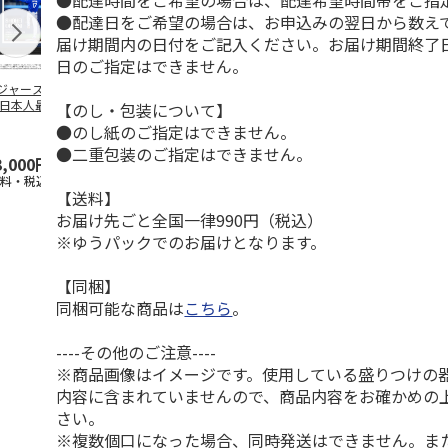
●配達時間をご希望の場合は、配達希望時間帯をご指
●配達日をご希望の場合は、お申込みの翌日から数えて
届け期間内の日付をご記入ください。お届け期間終了
日のご指定はできません。
ジャース 大谷翔
MLB ドジャース 大
ドジャース 大谷翔
MLB ドジャー
 日本人最多53試
谷翔平 2026 NL 3・
平 日本人最多53試
谷翔平・山本
【のし・包装について】
連続出塁記念 ダ
4月投手
…
合連続出塁記念 コ
佐々木朗希 
●のし紙のご指定はできません。
…
イ
…
●二重包装のご指定はできません。
3,000円
33,000円
9,900円
8,500円
送料・税込)
(送料・税込)
(送料・税込)
(送料・税込)
【送料】
お届け先ごと全国一律990円（税込）
※ゆうパックでのお届けとなります。
【同梱】
同梱可能な商品は
こちら
。
----その他のご注意----
※商品画像はイメージです。使用している盛りつけの
内容に含まれていませんので、商品内容をお確かめの
さい。
※複数個口になった場合、同時発送はできません。ま