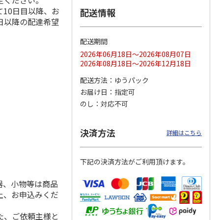
定ください。
10日目以降、お
配送情報
日以降の配達希望
配送期間
ス 大
MLB ドジャース 大
ドジャース 大谷翔
MLB ドジャース 大
由伸・
谷翔平 2026 NL 3・
平 日本人最多53試
谷翔平 2026 NL 3・
2026年06月18日～2026年08月07日
日本人
…
4月投手
…
合連続出塁記念 シ
4月投手
…
2026年08月18日～2026年12月18日
ル
…
17,000円
17,000円
8,500円
配送方法
ゆうパック
(送料・税込)
(送料・税込)
(送料・税込)
お届け日
指定可
のし
対応不可
決済方法
詳細はこちら
下記の決済方法がご利用頂けます。
器、小物等は商品
上、お申込みくだ
た、ご依頼主様と