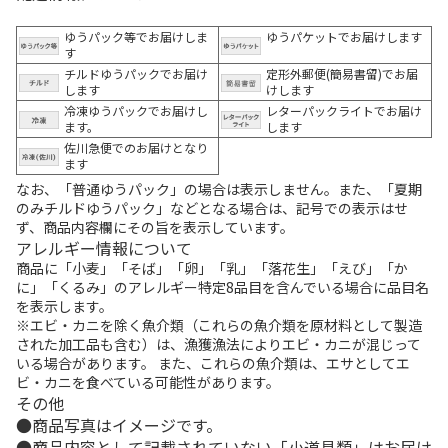
ゆうパック等でお届けしま
ゆうパケットでお届けします
す
チルドゆうパックでお届け
定形外郵便(簡易書留)でお届
します
けします
冷凍ゆうパックでお届けし
レターパックライトでお届け
ます。
します
佐川急便でのお届けとなり
ます
なお、「普通ゆうパック」の場合は表示しません。また、「夏期
のみチルドゆうパック」などとなる場合は、記号での表示はせ
ず、商品内容欄にその旨を表示しています。
アレルギー情報について
商品に「小麦」「そば」「卵」「乳」「落花生」「えび」「か
に」「くるみ」のアレルギー特定8品目を含んでいる場合に品目名
を表示します。
※エビ・カニを除く魚介類（これらの魚介類を原材料として製造
された加工品も含む）は、漁獲漁法によりエビ・カニが混じって
いる場合があります。 また、これらの魚介類は、エサとしてエ
ビ・カニを食べている可能性があります。
その他
商品写真はイメージです。
商品内容として記載されていない「小道具類」はお届け