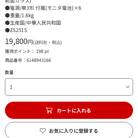
前面ガラス)
●電源/単3形 付属(モニタ電池)×6
●重量/1.6kg
●生産国/中華人民共和国
●ZS251S
19,800
円
(送料別・税込)
獲得ポイント： 198 pt
商品番号
6148943166
数量
1
カートに入れる
お気に入りに登録する