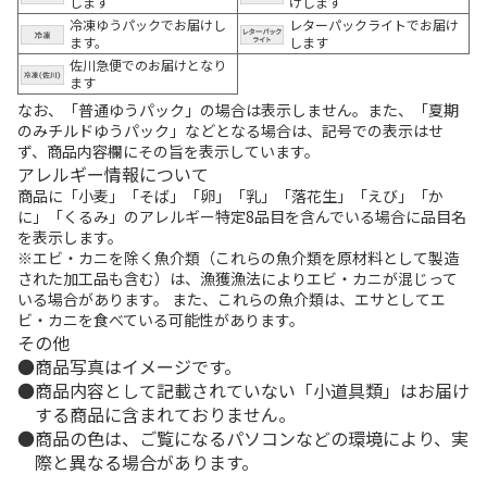
します
けします
冷凍ゆうパックでお届けし
レターパックライトでお届け
ます。
します
佐川急便でのお届けとなり
ます
なお、「普通ゆうパック」の場合は表示しません。また、「夏期
のみチルドゆうパック」などとなる場合は、記号での表示はせ
ず、商品内容欄にその旨を表示しています。
アレルギー情報について
商品に「小麦」「そば」「卵」「乳」「落花生」「えび」「か
に」「くるみ」のアレルギー特定8品目を含んでいる場合に品目名
を表示します。
※エビ・カニを除く魚介類（これらの魚介類を原材料として製造
された加工品も含む）は、漁獲漁法によりエビ・カニが混じって
いる場合があります。 また、これらの魚介類は、エサとしてエ
ビ・カニを食べている可能性があります。
その他
商品写真はイメージです。
商品内容として記載されていない「小道具類」はお届け
する商品に含まれておりません。
商品の色は、ご覧になるパソコンなどの環境により、実
際と異なる場合があります。