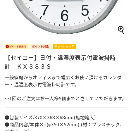
【セイコー】日付・温湿度表示付電波掛時
計 ＫＸ３８３Ｓ
一般家庭からオフィスまで幅広くお使い頂けるカレンダ
ー・温湿度表示付電波掛時計です。
※1回のご注文はお一人様5個までとさせていただきます。
●包装サイズ/370×368×68mm(無地箱入)
●商品内容/本体×1(φ350×52mm) (材：プラスチック、