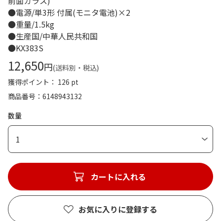
前面ガラス)
●電源/単3形 付属(モニタ電池)×2
●重量/1.5kg
●生産国/中華人民共和国
●KX383S
12,650
円
(送料別・税込)
獲得ポイント： 126 pt
商品番号
6148943132
数量
1
カートに入れる
お気に入りに登録する