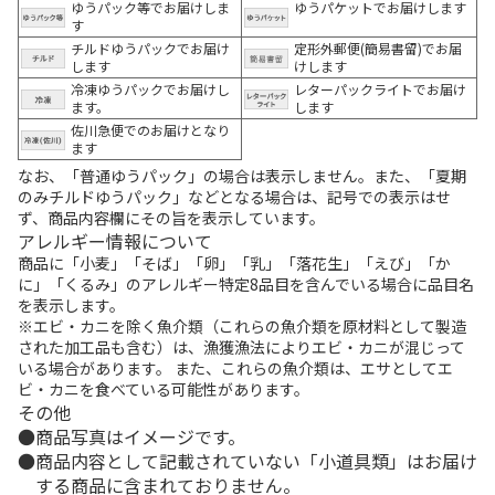
ゆうパック等でお届けしま
ゆうパケットでお届けします
す
チルドゆうパックでお届け
定形外郵便(簡易書留)でお届
します
けします
冷凍ゆうパックでお届けし
レターパックライトでお届け
ます。
します
佐川急便でのお届けとなり
ます
なお、「普通ゆうパック」の場合は表示しません。また、「夏期
のみチルドゆうパック」などとなる場合は、記号での表示はせ
ず、商品内容欄にその旨を表示しています。
アレルギー情報について
商品に「小麦」「そば」「卵」「乳」「落花生」「えび」「か
に」「くるみ」のアレルギー特定8品目を含んでいる場合に品目名
を表示します。
※エビ・カニを除く魚介類（これらの魚介類を原材料として製造
された加工品も含む）は、漁獲漁法によりエビ・カニが混じって
いる場合があります。 また、これらの魚介類は、エサとしてエ
ビ・カニを食べている可能性があります。
その他
商品写真はイメージです。
商品内容として記載されていない「小道具類」はお届け
する商品に含まれておりません。