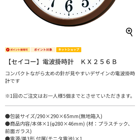
【セイコー】電波掛時計 ＫＸ２５６Ｂ
コンパクトながら太めの針が見やすいデザインの電波掛時
計です
※1回のご注文はお一人様5個までとさせていただきます。
●包装サイズ/290×290×65mm(無地箱入)
●商品内容/本体×1(φ280×46mm) (材：プラスチック、
前面ガラス)
●電源/単3形 付属(モニタ電池)×1