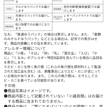
す
チルドゆうパックでお届け
定形外郵便(簡易書留)でお届
します
けします
冷凍ゆうパックでお届けし
レターパックライトでお届け
ます。
します
佐川急便でのお届けとなり
ます
なお、「普通ゆうパック」の場合は表示しません。また、「夏期
のみチルドゆうパック」などとなる場合は、記号での表示はせ
ず、商品内容欄にその旨を表示しています。
アレルギー情報について
商品に「小麦」「そば」「卵」「乳」「落花生」「えび」「か
に」「くるみ」のアレルギー特定8品目を含んでいる場合に品目名
を表示します。
※エビ・カニを除く魚介類（これらの魚介類を原材料として製造
された加工品も含む）は、漁獲漁法によりエビ・カニが混じって
いる場合があります。 また、これらの魚介類は、エサとしてエ
ビ・カニを食べている可能性があります。
その他
商品写真はイメージです。
商品内容として記載されていない「小道具類」はお届け
する商品に含まれておりません。
商品の色は、ご覧になるパソコンなどの環境により、実