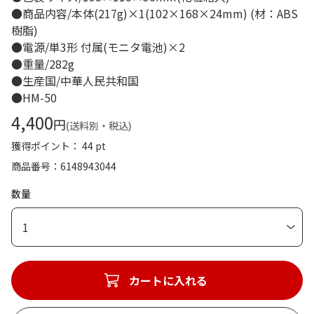
●商品内容/本体(217g)×1(102×168×24mm) (材：ABS
樹脂)
●電源/単3形 付属(モニタ電池)×2
●重量/282g
●生産国/中華人民共和国
●HM-50
4,400
円
(送料別・税込)
獲得ポイント： 44 pt
商品番号
6148943044
数量
1
カートに入れる