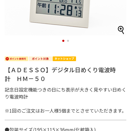
1
2
【ＡＤＥＳＳＯ】デジタル日めくり電波時
計 ＨＭ－５０
記念日設定機能つきの日にち表示が大きく見やすい日めく
り電波時計
※1回のご注文はお一人様5個までとさせていただきます。
●包装サイズ/195×115×36mm(化粧箱入)