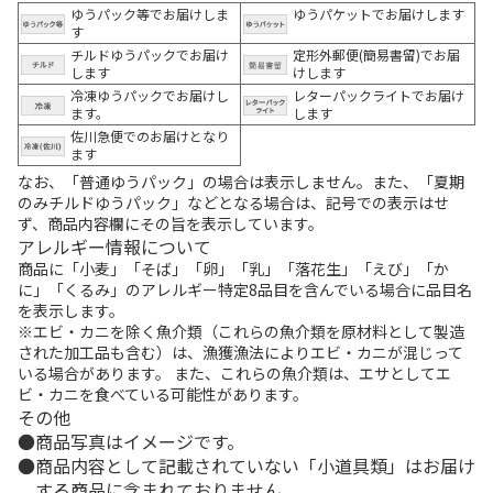
ゆうパック等でお届けしま
ゆうパケットでお届けします
す
チルドゆうパックでお届け
定形外郵便(簡易書留)でお届
します
けします
冷凍ゆうパックでお届けし
レターパックライトでお届け
ます。
します
佐川急便でのお届けとなり
ます
なお、「普通ゆうパック」の場合は表示しません。また、「夏期
のみチルドゆうパック」などとなる場合は、記号での表示はせ
ず、商品内容欄にその旨を表示しています。
アレルギー情報について
商品に「小麦」「そば」「卵」「乳」「落花生」「えび」「か
に」「くるみ」のアレルギー特定8品目を含んでいる場合に品目名
を表示します。
※エビ・カニを除く魚介類（これらの魚介類を原材料として製造
された加工品も含む）は、漁獲漁法によりエビ・カニが混じって
いる場合があります。 また、これらの魚介類は、エサとしてエ
ビ・カニを食べている可能性があります。
その他
商品写真はイメージです。
商品内容として記載されていない「小道具類」はお届け
する商品に含まれておりません。