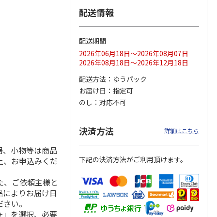
配送情報
配送期間
ス 大
MLB ドジャース 大
ドジャース 大谷翔
MLB ドジャース 大
由伸・
谷翔平 2026 NL 3・
平 日本人最多53試
谷翔平 2026 NL 3・
2026年06月18日～2026年08月07日
日本人
…
4月投手
…
合連続出塁記念 シ
4月投手
…
2026年08月18日～2026年12月18日
ル
…
17,000円
17,000円
8,500円
配送方法
ゆうパック
(送料・税込)
(送料・税込)
(送料・税込)
お届け日
指定可
のし
対応不可
決済方法
詳細はこちら
器、小物等は商品
下記の決済方法がご利用頂けます。
上、お申込みくだ
た、ご依頼主様と
品によりお届け日
ださい。
+」を選択、必要