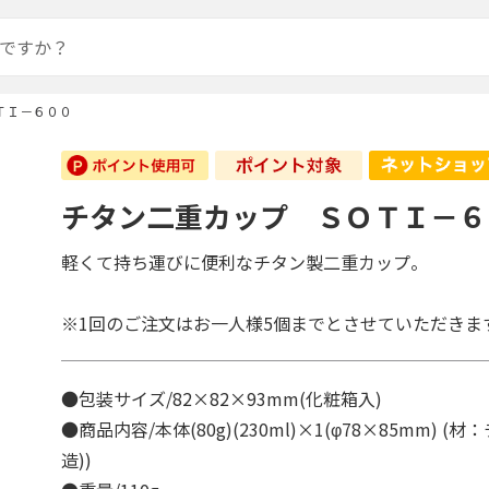
ＴＩ－６００
チタン二重カップ ＳＯＴＩ－６
軽くて持ち運びに便利なチタン製二重カップ。
※1回のご注文はお一人様5個までとさせていただきま
●包装サイズ/82×82×93mm(化粧箱入)
●商品内容/本体(80g)(230ml)×1(φ78×85mm) (
造))