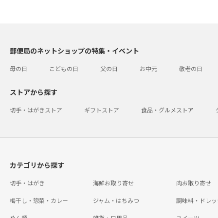
郵便局のネットショップの特集・イベント
母の日
こどもの日
父の日
お中元
敬老の日
ストアから探す
切手・はがきストア
ギフトストア
食品・グルメストア
カテゴリから探す
切手・はがき
海鮮お取り寄せ
肉お取り寄せ
梅干し・惣菜・カレー
ジャム・はちみつ
調味料・ドレッ
めん類
雑貨・日用品
スイーツ