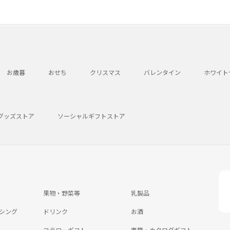
お歳暮
おせち
クリスマス
バレンタイン
ホワイト
グッズストア
ソーシャルギフトストア
果物・野菜等
乳製品
シング
ドリンク
お酒
フラワーギフト
書籍・カタログギフト