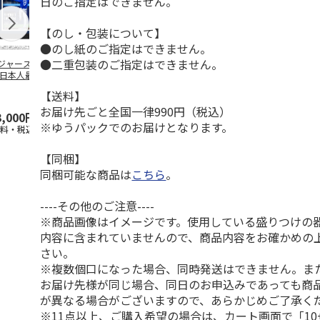
日のご指定はできません。
【のし・包装について】
●のし紙のご指定はできません。
●二重包装のご指定はできません。
ジャース 大谷翔
MLB ドジャース 大
ドジャース 大谷翔
MLB ドジャー
 日本人最多53試
谷翔平 2026 NL 3・
平 日本人最多53試
谷翔平・山本
連続出塁記念 ダ
4月投手
…
合連続出塁記念 コ
佐々木朗希 
【送料】
…
イ
…
お届け先ごと全国一律990円（税込）
3,000円
33,000円
9,900円
8,500円
※ゆうパックでのお届けとなります。
送料・税込)
(送料・税込)
(送料・税込)
(送料・税込)
【同梱】
同梱可能な商品は
こちら
。
----その他のご注意----
※商品画像はイメージです。使用している盛りつけの
内容に含まれていませんので、商品内容をお確かめの
さい。
※複数個口になった場合、同時発送はできません。ま
お届け先様が同じ場合、同日のお申込みであっても商
が異なる場合がございますので、あらかじめご了承く
※11点以上、ご購入希望の場合は、カート画面で「10