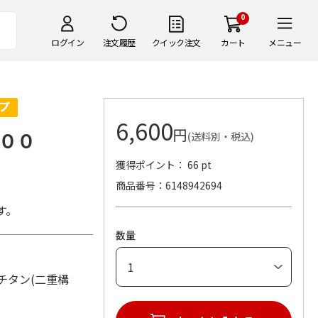
0
ログイン
注文履歴
クイック注文
カート
メニュー
6,600
円
００
(送料別・税込)
獲得ポイント： 66 pt
商品番号
6148942694
す。
数量
材：チタン(二重構