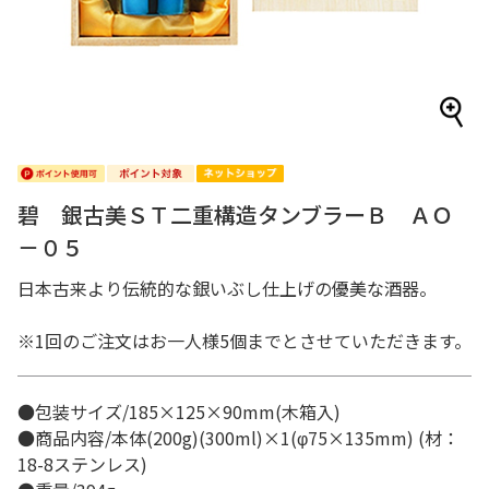
碧 銀古美ＳＴ二重構造タンブラーＢ ＡＯ
－０５
日本古来より伝統的な銀いぶし仕上げの優美な酒器。
※1回のご注文はお一人様5個までとさせていただきます。
●包装サイズ/185×125×90mm(木箱入)
●商品内容/本体(200g)(300ml)×1(φ75×135mm) (材：
18-8ステンレス)