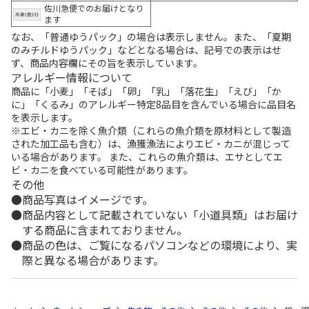
佐川急便でのお届けとなり
ます
なお、「普通ゆうパック」の場合は表示しません。また、「夏期
のみチルドゆうパック」などとなる場合は、記号での表示はせ
ず、商品内容欄にその旨を表示しています。
アレルギー情報について
商品に「小麦」「そば」「卵」「乳」「落花生」「えび」「か
に」「くるみ」のアレルギー特定8品目を含んでいる場合に品目名
を表示します。
※エビ・カニを除く魚介類（これらの魚介類を原材料として製造
された加工品も含む）は、漁獲漁法によりエビ・カニが混じって
いる場合があります。 また、これらの魚介類は、エサとしてエ
ビ・カニを食べている可能性があります。
その他
商品写真はイメージです。
商品内容として記載されていない「小道具類」はお届け
する商品に含まれておりません。
商品の色は、ご覧になるパソコンなどの環境により、実
際と異なる場合があります。