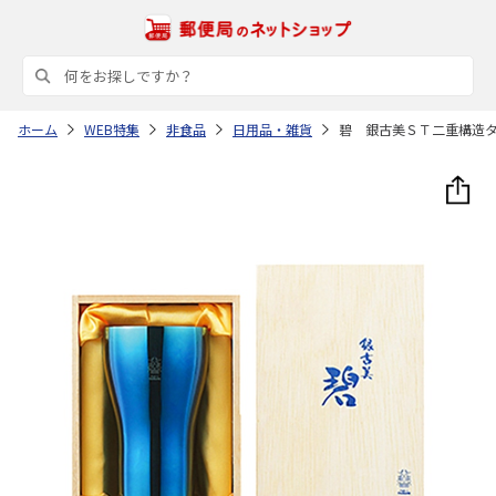
ホーム
WEB特集
非食品
日用品・雑貨
碧 銀古美ＳＴ二重構造