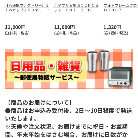
【燕研磨ファクトリー】Ｓ
爪やすり＆爪切り２ＰＣセ
フォトフレームク
ＴＷカップ２６０ｍｌ ２
ット ＦＮ１－２－Ｂ
Ｄ３０８７
Ｐ ＭＥ－７３５４
11,000円
11,000円
1,320円
(送料別・税込)
(送料別・税込)
(送料別・税込)
【商品のお届けについて】
●商品はお申込み受付後、2日～10日程度で発送
いたします。
※天候や注文状況、お届けまでに祝日・お盆期
間、年末年始をはさむ場合、お届けに日数がか