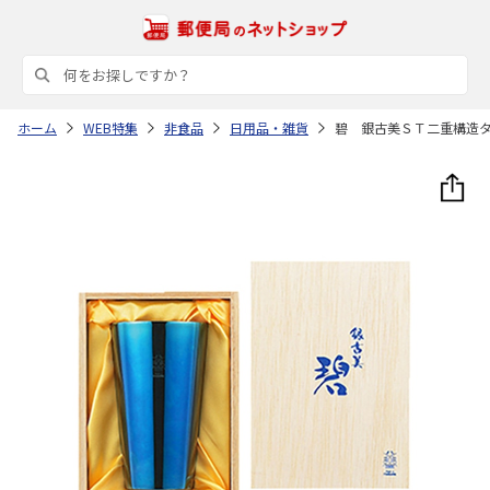
ホーム
WEB特集
非食品
日用品・雑貨
碧 銀古美ＳＴ二重構造