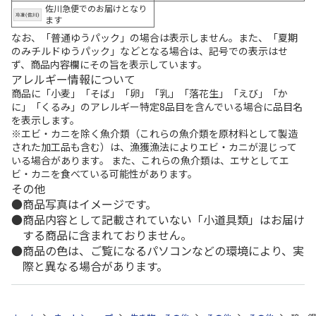
佐川急便でのお届けとなり
ます
なお、「普通ゆうパック」の場合は表示しません。また、「夏期
のみチルドゆうパック」などとなる場合は、記号での表示はせ
ず、商品内容欄にその旨を表示しています。
アレルギー情報について
商品に「小麦」「そば」「卵」「乳」「落花生」「えび」「か
に」「くるみ」のアレルギー特定8品目を含んでいる場合に品目名
を表示します。
※エビ・カニを除く魚介類（これらの魚介類を原材料として製造
された加工品も含む）は、漁獲漁法によりエビ・カニが混じって
いる場合があります。 また、これらの魚介類は、エサとしてエ
ビ・カニを食べている可能性があります。
その他
商品写真はイメージです。
商品内容として記載されていない「小道具類」はお届け
する商品に含まれておりません。
商品の色は、ご覧になるパソコンなどの環境により、実
際と異なる場合があります。