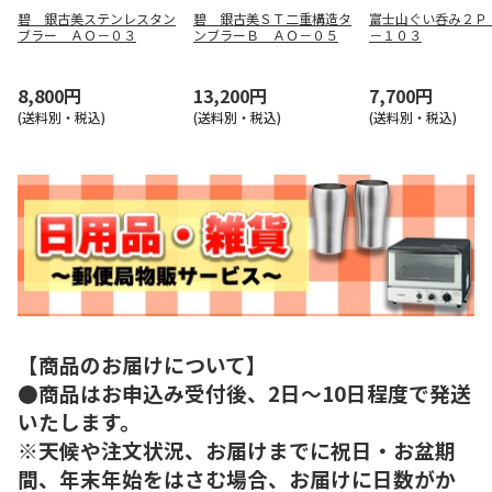
碧 銀古美ステンレスタン
碧 銀古美ＳＴ二重構造タ
富士山ぐい呑み２Ｐ
ブラー ＡＯ－０３
ンブラーＢ ＡＯ－０５
－１０３
8,800円
13,200円
7,700円
(送料別・税込)
(送料別・税込)
(送料別・税込)
【商品のお届けについて】
●商品はお申込み受付後、2日～10日程度で発送
いたします。
※天候や注文状況、お届けまでに祝日・お盆期
間、年末年始をはさむ場合、お届けに日数がか