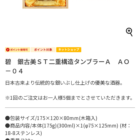
碧 銀古美ＳＴ二重構造タンブラーＡ ＡＯ
－０４
日本古来より伝統的な銀いぶし仕上げの優美な酒器。
※1回のご注文はお一人様5個までとさせていただきます。
●包装サイズ/175×120×80mm(木箱入)
●商品内容/本体(175g)(300ml)×1(φ75×125mm) (材：
18-8ステンレス)