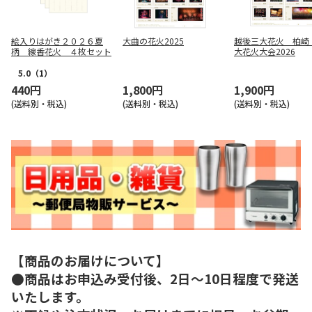
絵入りはがき２０２６夏
大曲の花火2025
越後三大花火 柏崎
柄 線香花火 ４枚セット
大花火大会2026
5.0
（1）
440円
1,800円
1,900円
(送料別・税込)
(送料別・税込)
(送料別・税込)
【商品のお届けについて】
●商品はお申込み受付後、2日～10日程度で発送
いたします。