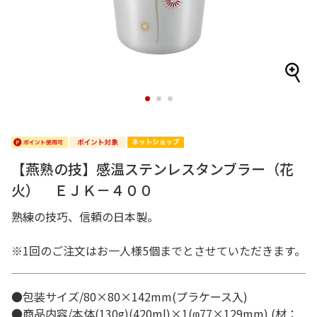
1
2
3
【燕熟の技】感温ステンレスタンブラー（花
火） ＥＪＫ－４００
熟練の技巧、信頼の日本製。
※1回のご注文はお一人様5個までとさせていただきます。
●包装サイズ/80×80×142mm(プラケース入)
●商品内容/本体(130g)(420ml)×1(φ77×129mm) (材：