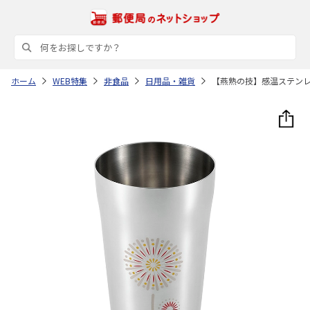
ホーム
WEB特集
非食品
日用品・雑貨
【燕熟の技】感温ステン