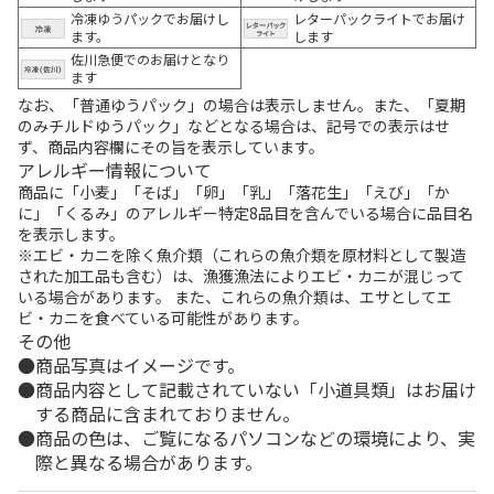
冷凍ゆうパックでお届けし
レターパックライトでお届け
ます。
します
佐川急便でのお届けとなり
ます
なお、「普通ゆうパック」の場合は表示しません。また、「夏期
のみチルドゆうパック」などとなる場合は、記号での表示はせ
ず、商品内容欄にその旨を表示しています。
アレルギー情報について
商品に「小麦」「そば」「卵」「乳」「落花生」「えび」「か
に」「くるみ」のアレルギー特定8品目を含んでいる場合に品目名
を表示します。
※エビ・カニを除く魚介類（これらの魚介類を原材料として製造
された加工品も含む）は、漁獲漁法によりエビ・カニが混じって
いる場合があります。 また、これらの魚介類は、エサとしてエ
ビ・カニを食べている可能性があります。
その他
商品写真はイメージです。
商品内容として記載されていない「小道具類」はお届け
する商品に含まれておりません。
商品の色は、ご覧になるパソコンなどの環境により、実
際と異なる場合があります。