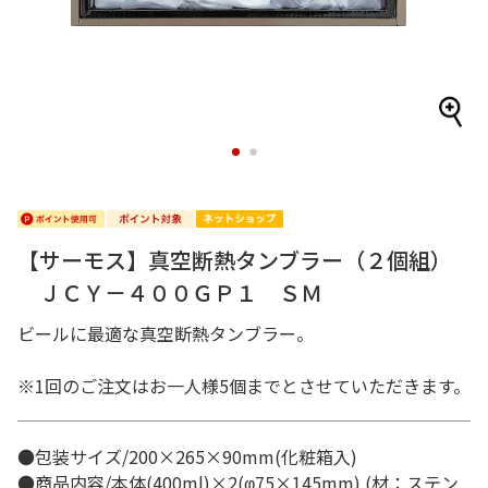
1
2
【サーモス】真空断熱タンブラー（２個組）
ＪＣＹ－４００ＧＰ１ ＳＭ
ビールに最適な真空断熱タンブラー。
※1回のご注文はお一人様5個までとさせていただきます。
●包装サイズ/200×265×90mm(化粧箱入)
●商品内容/本体(400ml)×2(φ75×145mm) (材：ステン