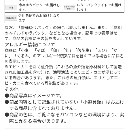
冷凍ゆうパックでお届けし
レターパックライトでお届け
ます。
します
佐川急便でのお届けとなり
ます
なお、「普通ゆうパック」の場合は表示しません。また、「夏期
のみチルドゆうパック」などとなる場合は、記号での表示はせ
ず、商品内容欄にその旨を表示しています。
アレルギー情報について
商品に「小麦」「そば」「卵」「乳」「落花生」「えび」「か
に」「くるみ」のアレルギー特定8品目を含んでいる場合に品目名
を表示します。
※エビ・カニを除く魚介類（これらの魚介類を原材料として製造
された加工品も含む）は、漁獲漁法によりエビ・カニが混じって
いる場合があります。 また、これらの魚介類は、エサとしてエ
ビ・カニを食べている可能性があります。
その他
商品写真はイメージです。
商品内容として記載されていない「小道具類」はお届け
する商品に含まれておりません。
商品の色は、ご覧になるパソコンなどの環境により、実
際と異なる場合があります。