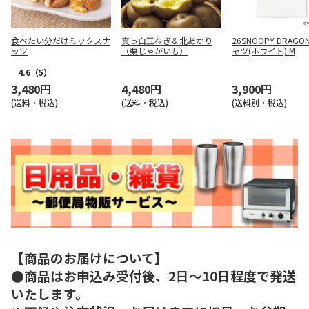
食べたい分だけミックスナ
真っ白玉ねぎ＆北あかり
26SNOOPY DRAGO
ッツ
（栗じゃがいも）
ャツ(ホワイト) M
4.6
（5）
3,480円
4,480円
3,900円
(送料・税込)
(送料・税込)
(送料別・税込)
【商品のお届けについて】
●商品はお申込み受付後、2日～10日程度で発送
いたします。