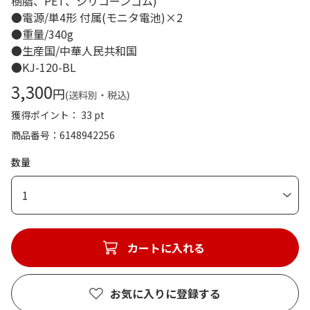
樹脂、PET、シリコーンゴム)
●電源/単4形 付属(モニタ電池)×2
●重量/340g
●生産国/中華人民共和国
●KJ-120-BL
3,300
円
(送料別・税込)
獲得ポイント： 33 pt
商品番号
6148942256
数量
1
カートに入れる
お気に入りに登録する