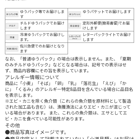
ゆうパック等でお届けしま
ゆうパケットでお届けします
す
チルドゆうパックでお届け
定形外郵便(簡易書留)でお届
します
けします
冷凍ゆうパックでお届けし
レターパックライトでお届け
ます。
します
佐川急便でのお届けとなり
ます
なお、「普通ゆうパック」の場合は表示しません。また、「夏期
のみチルドゆうパック」などとなる場合は、記号での表示はせ
ず、商品内容欄にその旨を表示しています。
アレルギー情報について
商品に「小麦」「そば」「卵」「乳」「落花生」「えび」「か
に」「くるみ」のアレルギー特定8品目を含んでいる場合に品目名
を表示します。
※エビ・カニを除く魚介類（これらの魚介類を原材料として製造
された加工品も含む）は、漁獲漁法によりエビ・カニが混じって
いる場合があります。 また、これらの魚介類は、エサとしてエ
ビ・カニを食べている可能性があります。
その他
商品写真はイメージです。
商品内容として記載されていない「小道具類」はお届け