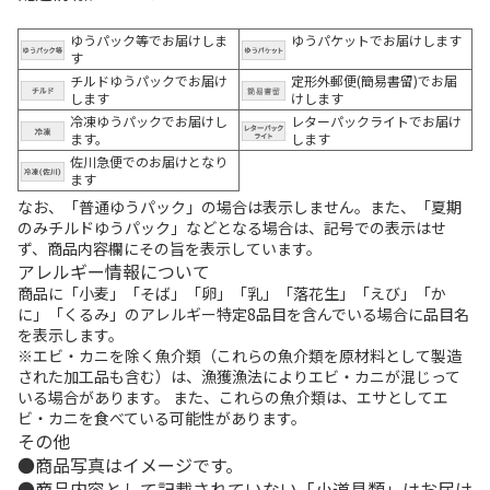
ゆうパック等でお届けしま
ゆうパケットでお届けします
す
チルドゆうパックでお届け
定形外郵便(簡易書留)でお届
します
けします
冷凍ゆうパックでお届けし
レターパックライトでお届け
ます。
します
佐川急便でのお届けとなり
ます
なお、「普通ゆうパック」の場合は表示しません。また、「夏期
のみチルドゆうパック」などとなる場合は、記号での表示はせ
ず、商品内容欄にその旨を表示しています。
アレルギー情報について
商品に「小麦」「そば」「卵」「乳」「落花生」「えび」「か
に」「くるみ」のアレルギー特定8品目を含んでいる場合に品目名
を表示します。
※エビ・カニを除く魚介類（これらの魚介類を原材料として製造
された加工品も含む）は、漁獲漁法によりエビ・カニが混じって
いる場合があります。 また、これらの魚介類は、エサとしてエ
ビ・カニを食べている可能性があります。
その他
商品写真はイメージです。
商品内容として記載されていない「小道具類」はお届け