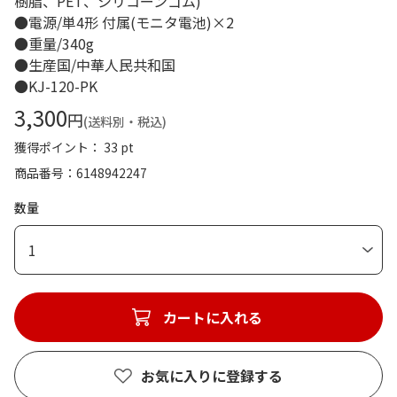
樹脂、PET、シリコーンゴム)
●電源/単4形 付属(モニタ電池)×2
●重量/340g
●生産国/中華人民共和国
●KJ-120-PK
3,300
円
(送料別・税込)
獲得ポイント： 33 pt
商品番号
6148942247
数量
1
カートに入れる
お気に入りに登録する