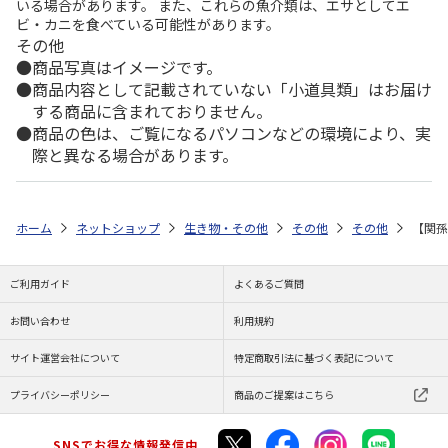
いる場合があります。 また、これらの魚介類は、エサとしてエ
ビ・カニを食べている可能性があります。
その他
商品写真はイメージです。
商品内容として記載されていない「小道具類」はお届け
する商品に含まれておりません。
商品の色は、ご覧になるパソコンなどの環境により、実
際と異なる場合があります。
ホーム
ネットショップ
生き物・その他
その他
その他
【関孫
ご利用ガイド
よくあるご質問
お問い合わせ
利用規約
サイト運営会社について
特定商取引法に基づく表記について
プライバシーポリシー
商品のご提案はこちら
SNSでお得な情報発信中