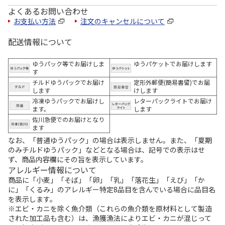
よくあるお問い合わせ
お支払い方法
注文のキャンセルについて
配送情報について
ゆうパック等でお届けしま
ゆうパケットでお届けします
す
チルドゆうパックでお届け
定形外郵便(簡易書留)でお届
します
けします
冷凍ゆうパックでお届けし
レターパックライトでお届け
ます。
します
佐川急便でのお届けとなり
ます
なお、「普通ゆうパック」の場合は表示しません。また、「夏期
のみチルドゆうパック」などとなる場合は、記号での表示はせ
ず、商品内容欄にその旨を表示しています。
アレルギー情報について
商品に「小麦」「そば」「卵」「乳」「落花生」「えび」「か
に」「くるみ」のアレルギー特定8品目を含んでいる場合に品目名
を表示します。
※エビ・カニを除く魚介類（これらの魚介類を原材料として製造
された加工品も含む）は、漁獲漁法によりエビ・カニが混じって