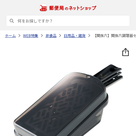
ホーム
WEB特集
非食品
日用品・雑貨
【関孫六】関孫六調理器