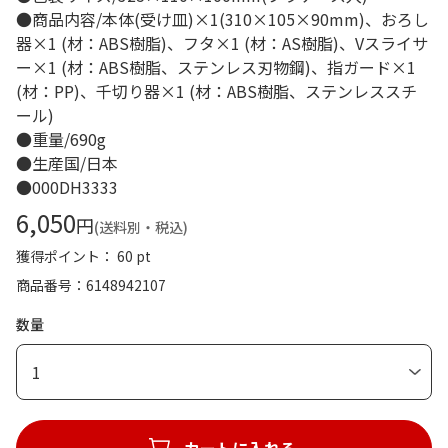
●商品内容/本体(受け皿)×1(310×105×90mm)、おろし
器×1 (材：ABS樹脂)、フタ×1 (材：AS樹脂)、Vスライサ
ー×1 (材：ABS樹脂、ステンレス刃物鋼)、指ガード×1
(材：PP)、千切り器×1 (材：ABS樹脂、ステンレススチ
ール)
●重量/690g
●生産国/日本
●000DH3333
6,050
円
(送料別・税込)
獲得ポイント： 60 pt
商品番号
6148942107
数量
1