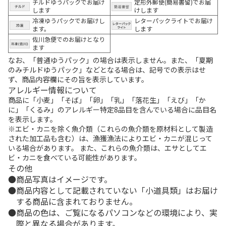
チルドゆうパックでお届け
定形外郵便(簡易書留)でお届
します
けします
冷凍ゆうパックでお届けし
レターパックライトでお届け
ます。
します
佐川急便でのお届けとなり
ます
なお、「普通ゆうパック」の場合は表示しません。また、「夏期
のみチルドゆうパック」などとなる場合は、記号での表示はせ
ず、商品内容欄にその旨を表示しています。
アレルギー情報について
商品に「小麦」「そば」「卵」「乳」「落花生」「えび」「か
に」「くるみ」のアレルギー特定8品目を含んでいる場合に品目名
を表示します。
※エビ・カニを除く魚介類（これらの魚介類を原材料として製造
された加工品も含む）は、漁獲漁法によりエビ・カニが混じって
いる場合があります。 また、これらの魚介類は、エサとしてエ
ビ・カニを食べている可能性があります。
その他
商品写真はイメージです。
商品内容として記載されていない「小道具類」はお届け
する商品に含まれておりません。
商品の色は、ご覧になるパソコンなどの環境により、実
際と異なる場合があります。