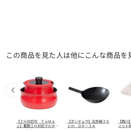
この商品を見た人は他にこんな商品を
【ＩＨ対応可 ＴｏＭａ
【ダンチュウ】北京鍋３０
【西川
ｙ】着脱ＩＨ対応マルチセ
ｃｍ ＤＡ－３４
ィット
ット（Ｌ）
…
５４７