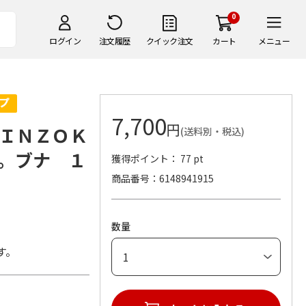
0
ログイン
注文履歴
クイック注文
カート
メニュー
7,700
円
ＩＮＺＯＫ
(送料別・税込)
。ブナ １
獲得ポイント： 77 pt
商品番号
6148941915
数量
す。