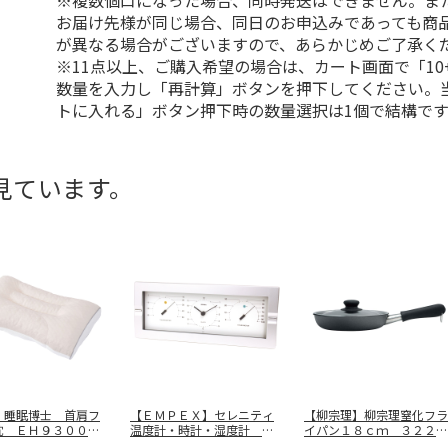
※複数個口になった場合、同時発送はできません。ま
お届け先様が同じ場合、同日のお申込みであっても商
が異なる場合がございますので、あらかじめご了承く
※11点以上、ご購入希望の場合は、カート画面で「10
数量を入力し「再計算」ボタンを押下してください。
トに入れる」ボタン押下時の数量選択は1個で結構です
見ています。
】睡眠博士 首肩フ
【ＥＭＰＥＸ】セレニティ
【柳宗理】柳宗理窒化フラ
枕 ＥＨ９３００９
温度計・時計・湿度計 Ｍ
イパン１８ｃｍ ３２２７
Ｎ－４８４
…
１８