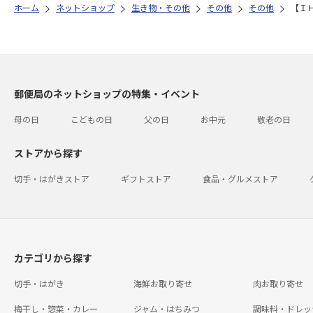
ホーム
ネットショップ
生き物・その他
その他
その他
【Ｉ
郵便局のネットショップの特集・イベント
母の日
こどもの日
父の日
お中元
敬老の日
ストアから探す
切手・はがきストア
ギフトストア
食品・グルメストア
カテゴリから探す
切手・はがき
海鮮お取り寄せ
肉お取り寄せ
梅干し・惣菜・カレー
ジャム・はちみつ
調味料・ドレッ