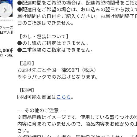
●配達時間をご希望の場合は、配達希望時間帯をご指
●配達日をご希望の場合は、お申込みの翌日から数えて
届け期間内の日付をご記入ください。お届け期間終了
日のご指定はできません。
ジャース 大谷翔
MLB ドジャース 大
ドジャース 大谷翔
MLB ドジャー
 日本人最多53試
谷翔平 2026 NL 3・
平 日本人最多53試
谷翔平・山本
【のし・包装について】
連続出塁記念 ダ
4月投手
…
合連続出塁記念 コ
佐々木朗希 
●のし紙のご指定はできません。
…
イ
…
●二重包装のご指定はできません。
3,000円
33,000円
9,900円
8,500円
送料・税込)
(送料・税込)
(送料・税込)
(送料・税込)
【送料】
お届け先ごと全国一律990円（税込）
※ゆうパックでのお届けとなります。
【同梱】
同梱可能な商品は
こちら
。
----その他のご注意----
※商品画像はイメージです。使用している盛りつけの
内容に含まれていませんので、商品内容をお確かめの
さい。