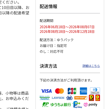
定ください。
配送情報
10日目以降、お
日以降の配達希望
配送期間
ス 大
MLB ドジャース 大
ドジャース 大谷翔
MLB ドジャース 大
由伸・
谷翔平 2026 NL 3・
平 日本人最多53試
谷翔平 2026 NL 3・
2026年06月18日～2026年08月07日
日本人
…
4月投手
…
合連続出塁記念 シ
4月投手
…
2026年08月18日～2026年12月18日
ル
…
17,000円
17,000円
8,500円
配送方法
ゆうパック
(送料・税込)
(送料・税込)
(送料・税込)
お届け日
指定可
のし
対応不可
決済方法
詳細はこちら
下記の決済方法がご利用頂けます。
器、小物等は商品
上、お申込みくだ