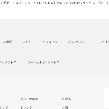
Ｈ対応可 ＦＵＪＩＴＡ ＫＩＮＺＯＫＵ】元気じゃない日のフライパン。ブナ １
お歳暮
おせち
クリスマス
バレンタイン
ホワイト
グッズストア
ソーシャルギフトストア
果物・野菜等
乳製品
シング
ドリンク
お酒