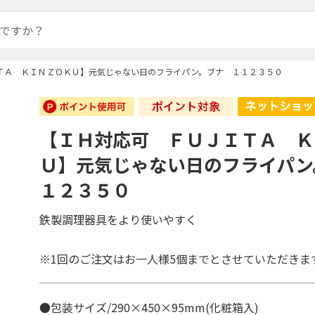
ＴＡ ＫＩＮＺＯＫＵ】元気じゃない日のフライパン。ブナ １１２３５０
【ＩＨ対応可 ＦＵＪＩＴＡ Ｋ
Ｕ】元気じゃない日のフライパン
１２３５０
鉄製調理器具をより使いやすく
※1回のご注文はお一人様5個までとさせていただきま
●包装サイズ/290×450×95mm(化粧箱入)