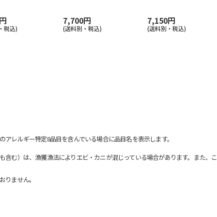
0円
7,700円
7,150円
・税込)
(送料別・税込)
(送料別・税込)
のアレルギー特定8品目を含んでいる場合に品目名を表示します。
も含む）は、漁獲漁法によりエビ・カニが混じっている場合があります。また、こ
おりません。