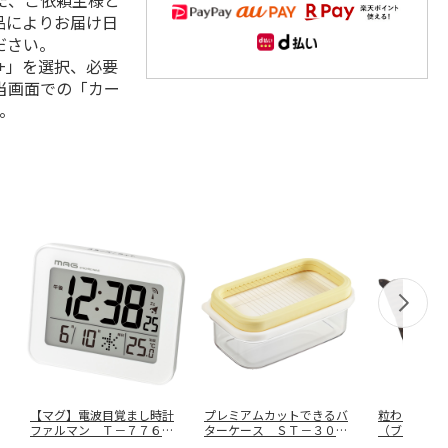
た、ご依頼主様と
品によりお届け日
ださい。
+」を選択、必要
当画面での「カー
。
【マグ】電波目覚まし時計
プレミアムカットできるバ
粒わた入り
ファルマン Ｔ－７７６
ターケース ＳＴ－３００
（ブラウン
ＷＨ－Ｚ
７
０９０７１