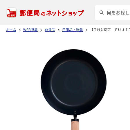
ホーム
WEB特集
非食品
日用品・雑貨
【ＩＨ対応可 ＦＵＪＩ