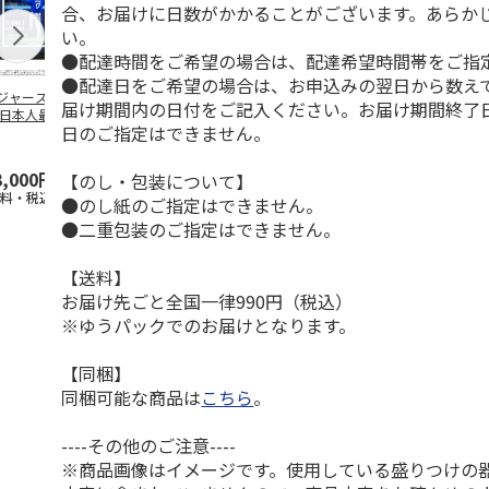
合、お届けに日数がかかることがございます。あらか
い。
●配達時間をご希望の場合は、配達希望時間帯をご指
●配達日をご希望の場合は、お申込みの翌日から数えて
ジャース 大谷翔
MLB ドジャース 大
ドジャース 大谷翔
MLB ドジャー
届け期間内の日付をご記入ください。お届け期間終了
 日本人最多53試
谷翔平 2026 NL 3・
平 日本人最多53試
谷翔平・山本
日のご指定はできません。
連続出塁記念 ダ
4月投手
…
合連続出塁記念 コ
佐々木朗希 
…
イ
…
3,000円
33,000円
9,900円
8,500円
【のし・包装について】
送料・税込)
(送料・税込)
(送料・税込)
(送料・税込)
●のし紙のご指定はできません。
●二重包装のご指定はできません。
【送料】
お届け先ごと全国一律990円（税込）
※ゆうパックでのお届けとなります。
【同梱】
同梱可能な商品は
こちら
。
----その他のご注意----
※商品画像はイメージです。使用している盛りつけの