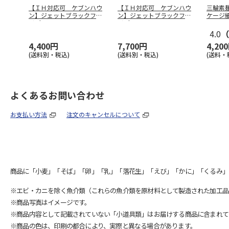
【ＩＨ対応可 ケブンハウ
【ＩＨ対応可 ケブンハウ
三輪素
ン】ジェットブラックフラ
ン】ジェットブラックフラ
ケージ
イパン２４
…
イパン２８
…
4.0
（
4,400円
7,700円
4,20
(送料別・税込)
(送料別・税込)
(送料・
よくあるお問い合わせ
お支払い方法
注文のキャンセルについて
商品に「小麦」「そば」「卵」「乳」「落花生」「えび」「かに」「くるみ」
※エビ・カニを除く魚介類（これらの魚介類を原材料として製造された加工品
※商品写真はイメージです。
※商品内容として記載されていない「小道具類」はお届けする商品に含まれて
※商品の色は、印刷の都合により、実際と異なる場合があります。