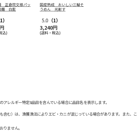
麺 正倉院文様パッ
国産熟成 おいしい三輪そ
細麺 白髭
うめん 光射す
1）
5.0
（1）
0円
3,240円
税込)
(送料・税込)
のアレルギー特定8品目を含んでいる場合に品目名を表示します。
も含む）は、漁獲漁法によりエビ・カニが混じっている場合があります。また、こ
おりません。