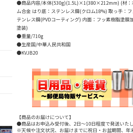
●商品内容/本体(530g)(1.5L)×1(380×212mm) 
ム合金 はり底：ステンレス鋼(クロム18%) 取っ手：
テンレス鋼(PVDコーティング) 内面：フッ素樹脂塗膜加
塗装)
●重量/710g
●生産国/中華人民共和国
●KVJB20
【商品のお届けについて】
●商品はお申込み受付後、2日～10日程度で発送いた
※天候や注文状況、お届けまでに祝日・お盆期間、年