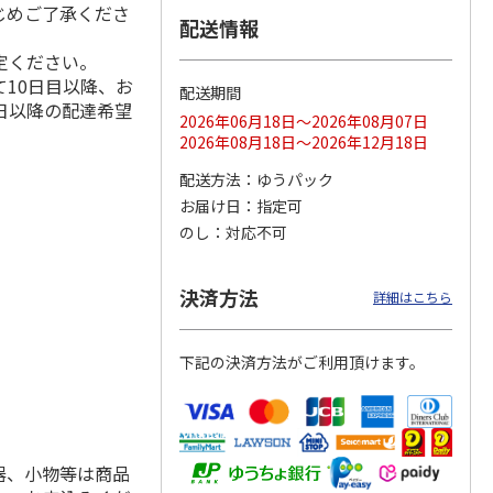
じめご了承くださ
配送情報
定ください。
10日目以降、お
配送期間
ス 大
MLB ドジャース 大
ドジャース 大谷翔
MLB ドジャース 大
日以降の配達希望
由伸・
谷翔平 2026 NL 3・
平 日本人最多53試
谷翔平 2026 NL 3・
2026年06月18日～2026年08月07日
日本人
…
4月投手
…
合連続出塁記念 シ
4月投手
…
2026年08月18日～2026年12月18日
ル
…
17,000円
17,000円
8,500円
配送方法
ゆうパック
(送料・税込)
(送料・税込)
(送料・税込)
お届け日
指定可
のし
対応不可
決済方法
詳細はこちら
下記の決済方法がご利用頂けます。
器、小物等は商品