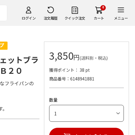
0
ログイン
注文履歴
クイック注文
カート
メニュー
3,850
円
ェットブラ
(送料別・税込)
Ｂ２０
獲得ポイント： 38 pt
商品番号
6148941881
的なフライパンの
数量
す。