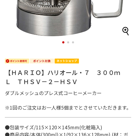
1
2
3
【ＨＡＲＩＯ】ハリオール・７ ３００ｍ
Ｌ ＴＨＳＶ－２－ＨＳＶ
ダブルメッシュのプレス式コーヒーメーカー
※1回のご注文はお一人様5個までとさせていただきます。
●包装サイズ/115×120×145mm(化粧箱入)
●商品内容/本体(300ml)×1(92×136×128mm) (材：ガ