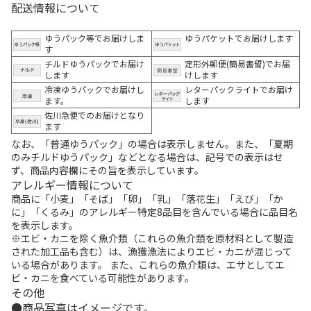
配送情報について
ゆうパック等でお届けしま
ゆうパケットでお届けします
す
チルドゆうパックでお届け
定形外郵便(簡易書留)でお届
します
けします
冷凍ゆうパックでお届けし
レターパックライトでお届け
ます。
します
佐川急便でのお届けとなり
ます
なお、「普通ゆうパック」の場合は表示しません。また、「夏期
のみチルドゆうパック」などとなる場合は、記号での表示はせ
ず、商品内容欄にその旨を表示しています。
アレルギー情報について
商品に「小麦」「そば」「卵」「乳」「落花生」「えび」「か
に」「くるみ」のアレルギー特定8品目を含んでいる場合に品目名
を表示します。
※エビ・カニを除く魚介類（これらの魚介類を原材料として製造
された加工品も含む）は、漁獲漁法によりエビ・カニが混じって
いる場合があります。 また、これらの魚介類は、エサとしてエ
ビ・カニを食べている可能性があります。
その他
商品写真はイメージです。