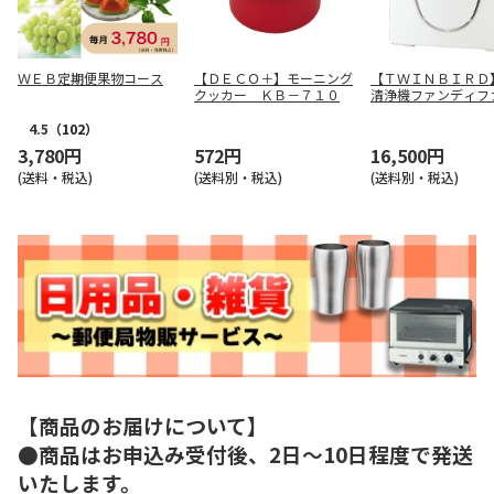
ＷＥＢ定期便果物コース
【ＤＥＣＯ＋】モーニング
【ＴＷＩＮＢＩＲＤ
クッカー ＫＢ－７１０
清浄機ファンディフ
ン ＡＣ－４２３８
4.5
（102）
3,780円
572円
16,500円
(送料・税込)
(送料別・税込)
(送料別・税込)
【商品のお届けについて】
●商品はお申込み受付後、2日～10日程度で発送
いたします。