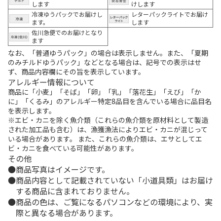
します
けします
冷凍ゆうパックでお届けし
レターパックライトでお届け
ます。
します
佐川急便でのお届けとなり
ます
なお、「普通ゆうパック」の場合は表示しません。また、「夏期
のみチルドゆうパック」などとなる場合は、記号での表示はせ
ず、商品内容欄にその旨を表示しています。
アレルギー情報について
商品に「小麦」「そば」「卵」「乳」「落花生」「えび」「か
に」「くるみ」のアレルギー特定8品目を含んでいる場合に品目名
を表示します。
※エビ・カニを除く魚介類（これらの魚介類を原材料として製造
された加工品も含む）は、漁獲漁法によりエビ・カニが混じって
いる場合があります。 また、これらの魚介類は、エサとしてエ
ビ・カニを食べている可能性があります。
その他
商品写真はイメージです。
商品内容として記載されていない「小道具類」はお届け
する商品に含まれておりません。
商品の色は、ご覧になるパソコンなどの環境により、実
際と異なる場合があります。