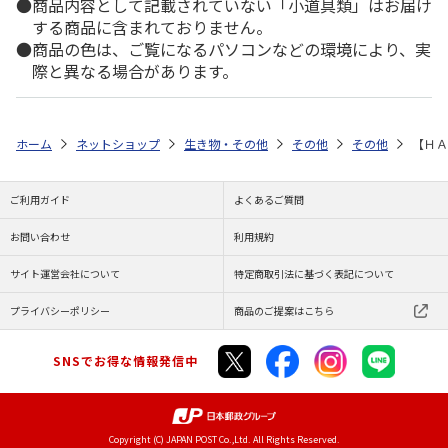
商品内容として記載されていない「小道具類」はお届け
する商品に含まれておりません。
商品の色は、ご覧になるパソコンなどの環境により、実
際と異なる場合があります。
ホーム
ネットショップ
生き物・その他
その他
その他
【ＨＡ
ご利用ガイド
よくあるご質問
お問い合わせ
利用規約
サイト運営会社について
特定商取引法に基づく表記について
プライバシーポリシー
商品のご提案はこちら
SNSでお得な情報発信中
Copyright (C) JAPAN POST Co.,Ltd. All Rights Reserved.