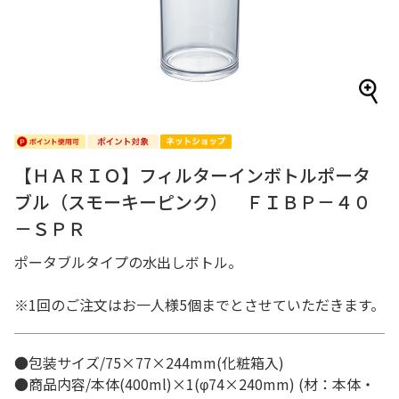
【ＨＡＲＩＯ】フィルターインボトルポータ
ブル（スモーキーピンク） ＦＩＢＰ－４０
－ＳＰＲ
ポータブルタイプの水出しボトル。
※1回のご注文はお一人様5個までとさせていただきます。
●包装サイズ/75×77×244mm(化粧箱入)
●商品内容/本体(400ml)×1(φ74×240mm) (材：本体・