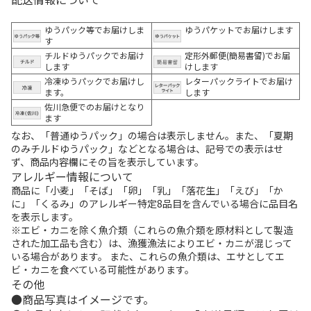
ゆうパック等でお届けしま
ゆうパケットでお届けします
す
チルドゆうパックでお届け
定形外郵便(簡易書留)でお届
します
けします
冷凍ゆうパックでお届けし
レターパックライトでお届け
ます。
します
佐川急便でのお届けとなり
ます
なお、「普通ゆうパック」の場合は表示しません。また、「夏期
のみチルドゆうパック」などとなる場合は、記号での表示はせ
ず、商品内容欄にその旨を表示しています。
アレルギー情報について
商品に「小麦」「そば」「卵」「乳」「落花生」「えび」「か
に」「くるみ」のアレルギー特定8品目を含んでいる場合に品目名
を表示します。
※エビ・カニを除く魚介類（これらの魚介類を原材料として製造
された加工品も含む）は、漁獲漁法によりエビ・カニが混じって
いる場合があります。 また、これらの魚介類は、エサとしてエ
ビ・カニを食べている可能性があります。
その他
商品写真はイメージです。