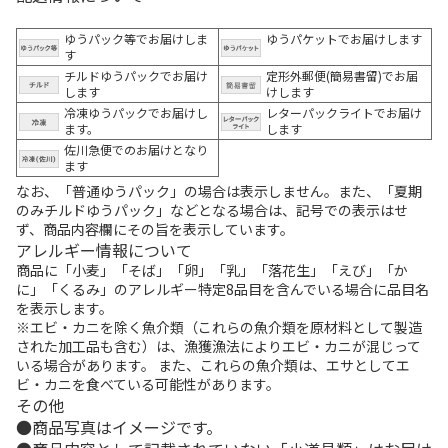
ゆうパック等でお届けしま
ゆうパケットでお届けします
す
チルドゆうパックでお届け
定形外郵便(簡易書留)でお届
します
けします
冷凍ゆうパックでお届けし
レターパックライトでお届け
ます。
します
佐川急便でのお届けとなり
ます
なお、「普通ゆうパック」の場合は表示しません。また、「夏期
のみチルドゆうパック」などとなる場合は、記号での表示はせ
ず、商品内容欄にその旨を表示しています。
アレルギー情報について
商品に「小麦」「そば」「卵」「乳」「落花生」「えび」「か
に」「くるみ」のアレルギー特定8品目を含んでいる場合に品目名
を表示します。
※エビ・カニを除く魚介類（これらの魚介類を原材料として製造
された加工品も含む）は、漁獲漁法によりエビ・カニが混じって
いる場合があります。 また、これらの魚介類は、エサとしてエ
ビ・カニを食べている可能性があります。
その他
商品写真はイメージです。