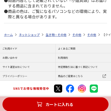
商品内容として記載されていない「小道具類」はお届け
する商品に含まれておりません。
商品の色は、ご覧になるパソコンなどの環境により、実
際と異なる場合があります。
ホーム
ネットショップ
生き物・その他
その他
その他
【クイ
ご利用ガイド
よくあるご質問
お問い合わせ
利用規約
サイト運営会社について
特定商取引法に基づく表記について
プライバシーポリシー
商品のご提案はこちら
SNSでお得な情報発信中
カートに入れる
Copyright (C) JAPAN POST Co.,Ltd. All Rights Reserved.