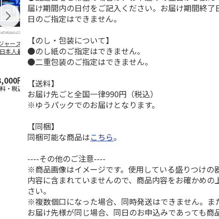
届け期間内の日付をご記入ください。お届け期間終了
日のご指定はできません。
【のし・包装について】
ジャース 大谷翔
MLB ドジャース 大
ドジャース 大谷翔
MLB ドジャー
●のし紙のご指定はできません。
 日本人最多53試
谷翔平 2026 NL 3・
平 日本人最多53試
谷翔平・山本
連続出塁記念 ダ
4月投手
…
合連続出塁記念 コ
佐々木朗希 
●二重包装のご指定はできません。
…
イ
…
3,000円
33,000円
9,900円
8,500円
【送料】
送料・税込)
(送料・税込)
(送料・税込)
(送料・税込)
お届け先ごと全国一律990円（税込）
※ゆうパックでのお届けとなります。
【同梱】
同梱可能な商品は
こちら
。
----その他のご注意----
※商品画像はイメージです。使用している盛りつけの
内容に含まれていませんので、商品内容をお確かめの
さい。
※複数個口になった場合、同時発送はできません。ま
お届け先様が同じ場合、同日のお申込みであっても商