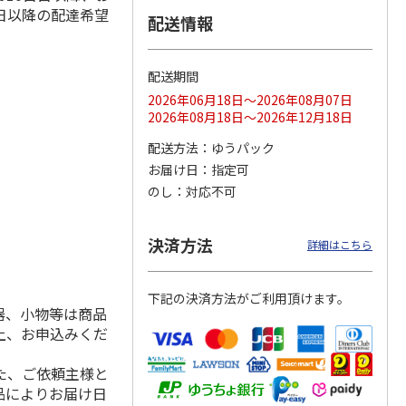
日以降の配達希望
配送情報
配送期間
ス 大
MLB ドジャース 大
ドジャース 大谷翔
MLB ドジャース 大
由伸・
谷翔平 2026 NL 3・
平 日本人最多53試
谷翔平 2026 NL 3・
2026年06月18日～2026年08月07日
日本人
…
4月投手
…
合連続出塁記念 シ
4月投手
…
2026年08月18日～2026年12月18日
ル
…
17,000円
17,000円
8,500円
配送方法
ゆうパック
(送料・税込)
(送料・税込)
(送料・税込)
お届け日
指定可
のし
対応不可
決済方法
詳細はこちら
下記の決済方法がご利用頂けます。
器、小物等は商品
上、お申込みくだ
た、ご依頼主様と
品によりお届け日