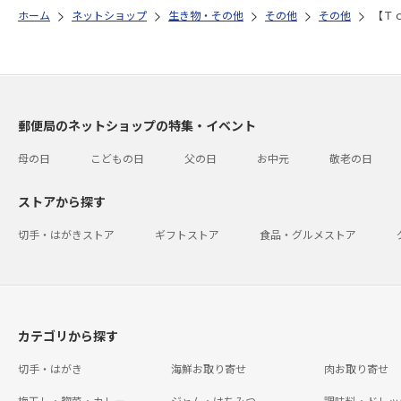
ホーム
ネットショップ
生き物・その他
その他
その他
【Ｔ
郵便局のネットショップの特集・イベント
母の日
こどもの日
父の日
お中元
敬老の日
ストアから探す
切手・はがきストア
ギフトストア
食品・グルメストア
カテゴリから探す
切手・はがき
海鮮お取り寄せ
肉お取り寄せ
梅干し・惣菜・カレー
ジャム・はちみつ
調味料・ドレッ