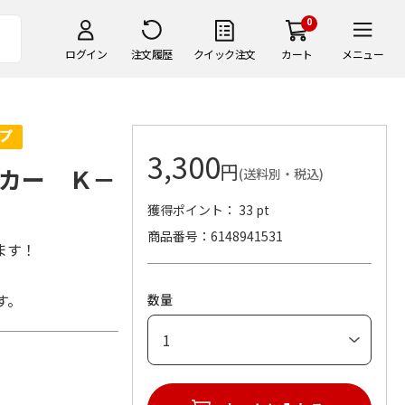
0
ログイン
注文履歴
クイック注文
カート
メニュー
3,300
円
カー Ｋ－
(送料別・税込)
獲得ポイント： 33 pt
商品番号
6148941531
ます！
す。
数量