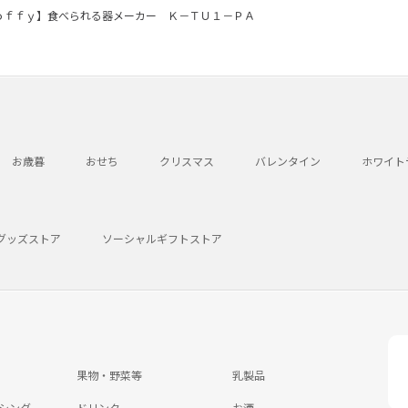
ｏｆｆｙ】食べられる器メーカー Ｋ－ＴＵ１－ＰＡ
お歳暮
おせち
クリスマス
バレンタイン
ホワイト
グッズストア
ソーシャルギフトストア
果物・野菜等
乳製品
シング
ドリンク
お酒