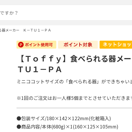
る器メーカー Ｋ－ＴＵ１－ＰＡ
【Ｔｏｆｆｙ】食べられる器メー
ＴＵ１－ＰＡ
ミニココットサイズの「食べられる器」ができちゃい
※1回のご注文はお一人様5個までとさせていただきま
●包装サイズ/180×142×122mm(化粧箱入)
●商品内容/本体(680g)×1(160×125×105mm)