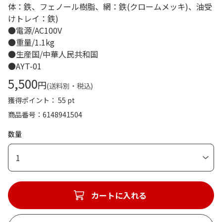
体：鉄、フェノール樹脂、網：鉄(クロームメッキ)、油受
けトレイ：鉄)
●電源/AC100V
●重量/1.1kg
●生産国/中華人民共和国
●AYT-01
5,500
円
(送料別・税込)
獲得ポイント： 55 pt
商品番号
6148941504
数量
1
カートに入れる