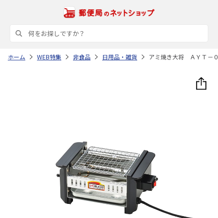
ホーム
WEB特集
非食品
日用品・雑貨
アミ焼き大将 ＡＹＴ－