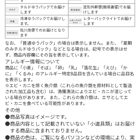
す
チルドゆうパックでお届け
定形外郵便(簡易書留)でお届
します
けします
冷凍ゆうパックでお届けし
レターパックライトでお届け
ます。
します
佐川急便でのお届けとなり
ます
なお、「普通ゆうパック」の場合は表示しません。また、「夏期
のみチルドゆうパック」などとなる場合は、記号での表示はせ
ず、商品内容欄にその旨を表示しています。
アレルギー情報について
商品に「小麦」「そば」「卵」「乳」「落花生」「えび」「か
に」「くるみ」のアレルギー特定8品目を含んでいる場合に品目名
を表示します。
※エビ・カニを除く魚介類（これらの魚介類を原材料として製造
された加工品も含む）は、漁獲漁法によりエビ・カニが混じって
いる場合があります。 また、これらの魚介類は、エサとしてエ
ビ・カニを食べている可能性があります。
その他
商品写真はイメージです。
商品内容として記載されていない「小道具類」はお届け
する商品に含まれておりません。
商品の色は、ご覧になるパソコンなどの環境により、実