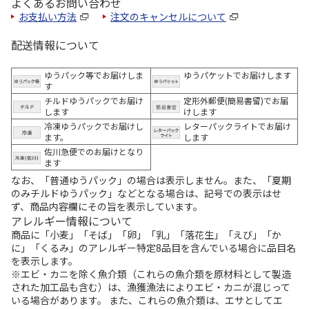
よくあるお問い合わせ
お支払い方法
注文のキャンセルについて
配送情報について
ゆうパック等でお届けしま
ゆうパケットでお届けします
す
チルドゆうパックでお届け
定形外郵便(簡易書留)でお届
します
けします
冷凍ゆうパックでお届けし
レターパックライトでお届け
ます。
します
佐川急便でのお届けとなり
ます
なお、「普通ゆうパック」の場合は表示しません。また、「夏期
のみチルドゆうパック」などとなる場合は、記号での表示はせ
ず、商品内容欄にその旨を表示しています。
アレルギー情報について
商品に「小麦」「そば」「卵」「乳」「落花生」「えび」「か
に」「くるみ」のアレルギー特定8品目を含んでいる場合に品目名
を表示します。
※エビ・カニを除く魚介類（これらの魚介類を原材料として製造
された加工品も含む）は、漁獲漁法によりエビ・カニが混じって
いる場合があります。 また、これらの魚介類は、エサとしてエ