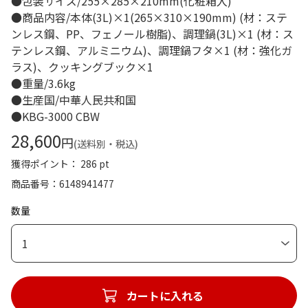
●包装サイズ/255×285×210mm(化粧箱入)
●商品内容/本体(3L)×1(265×310×190mm) (材：ステ
ンレス鋼、PP、フェノール樹脂)、調理鍋(3L)×1 (材：ス
テンレス鋼、アルミニウム)、調理鍋フタ×1 (材：強化ガ
ラス)、クッキングブック×1
●重量/3.6kg
●生産国/中華人民共和国
●KBG-3000 CBW
28,600
円
(送料別・税込)
獲得ポイント： 286 pt
商品番号
6148941477
数量
1
カートに入れる