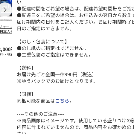
い。
●配達時間をご希望の場合は、配達希望時間帯をご指
●配達日をご希望の場合は、お申込みの翌日から数えて
届け期間内の日付をご記入ください。お届け期間終了
ジャース 大谷翔
MLB ドジャース 大
ドジャース 大谷翔
MLB ドジャー
日のご指定はできません。
 日本人最多53試
谷翔平 2026 NL 3・
平 日本人最多53試
谷翔平・山本
連続出塁記念 ダ
4月投手
…
合連続出塁記念 コ
佐々木朗希 
【のし・包装について】
…
イ
…
●のし紙のご指定はできません。
3,000円
33,000円
9,900円
8,500円
●二重包装のご指定はできません。
送料・税込)
(送料・税込)
(送料・税込)
(送料・税込)
【送料】
お届け先ごと全国一律990円（税込）
※ゆうパックでのお届けとなります。
【同梱】
同梱可能な商品は
こちら
。
----その他のご注意----
※商品画像はイメージです。使用している盛りつけの
内容に含まれていませんので、商品内容をお確かめの
さい。