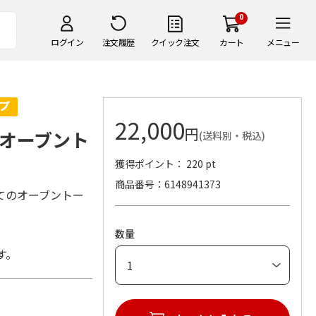
0
ログイン
注文履歴
クイック注文
カート
メニュー
22,000
円
オーブント
(送料別・税込)
獲得ポイント： 220 pt
商品番号
6148941373
てのオーブントー
数量
す。