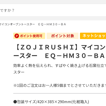
マイコンオーブントースター ＥＱ－ＨＭ３０－ＢＡ
【ＺＯＪＩＲＵＳＨＩ】マイコン
ースター ＥＱ－ＨＭ３０－ＢＡ
効率よく熱を伝えられ、すばやく焼き上げる石窯仕立
スター
※1回のご注文はお一人様5個までとさせていただきま
●包装サイズ/420×385×290mm(化粧箱入)