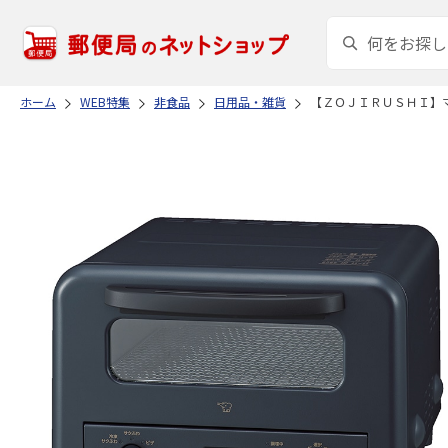
ホーム
WEB特集
非食品
日用品・雑貨
【ＺＯＪＩＲＵＳＨＩ】