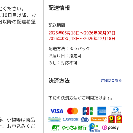
配送情報
定ください。
10日目以降、お
日以降の配達希望
配送期間
ス 大
MLB ドジャース 大
ドジャース 大谷翔
MLB ドジャース 大
由伸・
谷翔平 2026 NL 3・
平 日本人最多53試
谷翔平 2026 NL 3・
2026年06月18日～2026年08月07日
日本人
…
4月投手
…
合連続出塁記念 シ
4月投手
…
2026年08月18日～2026年12月18日
ル
…
17,000円
17,000円
8,500円
配送方法
ゆうパック
(送料・税込)
(送料・税込)
(送料・税込)
お届け日
指定可
のし
対応不可
決済方法
詳細はこちら
下記の決済方法がご利用頂けます。
器、小物等は商品
上、お申込みくだ