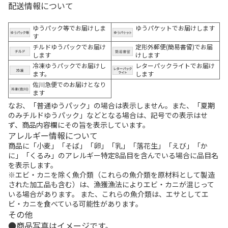
配送情報について
ゆうパック等でお届けしま
ゆうパケットでお届けします
す
チルドゆうパックでお届け
定形外郵便(簡易書留)でお届
します
けします
冷凍ゆうパックでお届けし
レターパックライトでお届け
ます。
します
佐川急便でのお届けとなり
ます
なお、「普通ゆうパック」の場合は表示しません。また、「夏期
のみチルドゆうパック」などとなる場合は、記号での表示はせ
ず、商品内容欄にその旨を表示しています。
アレルギー情報について
商品に「小麦」「そば」「卵」「乳」「落花生」「えび」「か
に」「くるみ」のアレルギー特定8品目を含んでいる場合に品目名
を表示します。
※エビ・カニを除く魚介類（これらの魚介類を原材料として製造
された加工品も含む）は、漁獲漁法によりエビ・カニが混じって
いる場合があります。 また、これらの魚介類は、エサとしてエ
ビ・カニを食べている可能性があります。
その他
商品写真はイメージです。