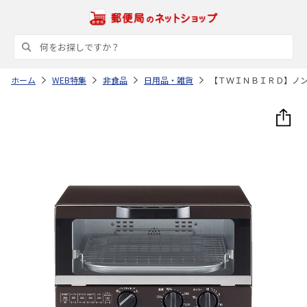
ホーム
WEB特集
非食品
日用品・雑貨
【ＴＷＩＮＢＩＲＤ】ノ