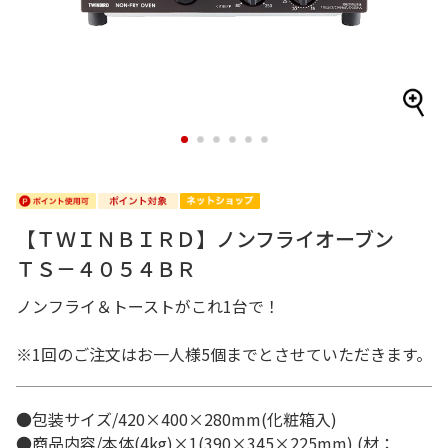
1
2
3
4
5
6
【ＴＷＩＮＢＩＲＤ】ノンフライオーブン
ＴＳ－４０５４ＢＲ
ノンフライ＆トーストがこれ1台で！
※1回のご注文はお一人様5個までとさせていただきます。
●包装サイズ/420×400×280mm(化粧箱入)
●商品内容/本体(4kg)×1(390×345×225mm) (材：