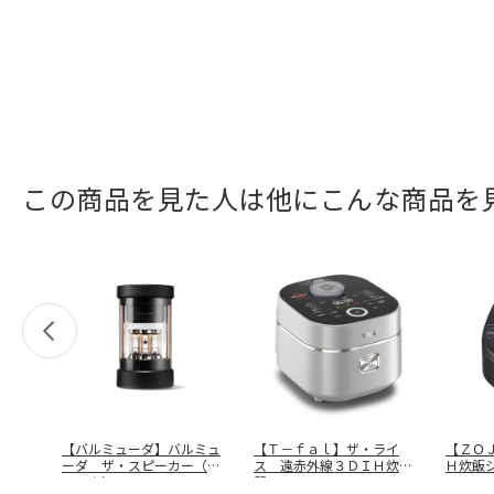
この商品を見た人は他にこんな商品を
【バルミューダ】バルミュ
【Ｔ－ｆａｌ】ザ・ライ
【ＺＯ
ーダ ザ・スピーカー（ブ
ス 遠赤外線３ＤＩＨ炊飯
Ｈ炊飯
ラック）
…
器 ＲＫ８９
…
ＮＷ－