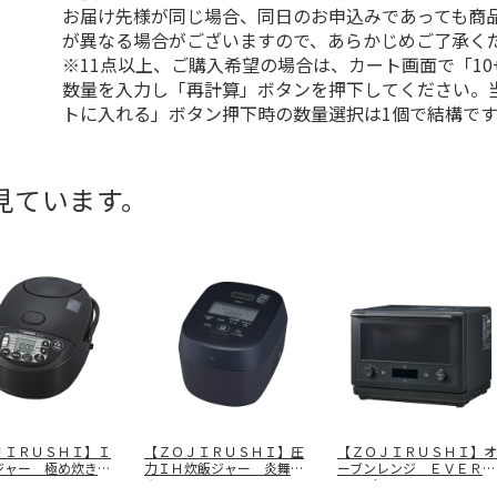
お届け先様が同じ場合、同日のお申込みであっても商
が異なる場合がございますので、あらかじめご了承く
※11点以上、ご購入希望の場合は、カート画面で「10
数量を入力し「再計算」ボタンを押下してください。
トに入れる」ボタン押下時の数量選択は1個で結構です
見ています。
ＪＩＲＵＳＨＩ】Ｉ
【ＺＯＪＩＲＵＳＨＩ】圧
【ＺＯＪＩＲＵＳＨＩ】オ
ジャー 極め炊き
力ＩＨ炊飯ジャー 炎舞炊
ーブンレンジ ＥＶＥＲＩ
ＶＫ
…
き ＮＷ－
…
ＮＯ（スレ
…