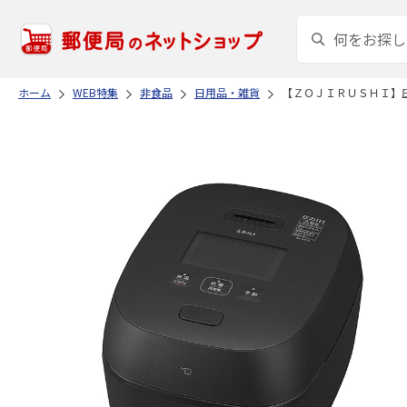
ホーム
WEB特集
非食品
日用品・雑貨
【ＺＯＪＩＲＵＳＨＩ】