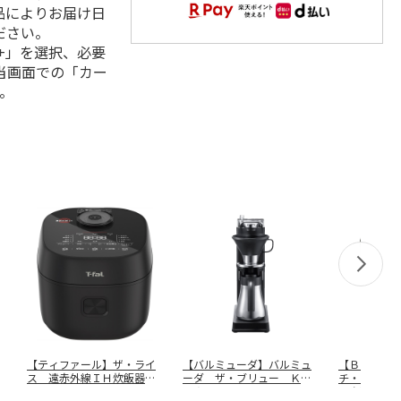
品によりお届け日
ださい。
+」を選択、必要
当画面での「カー
。
【ティファール】ザ・ライ
【バルミューダ】バルミュ
【Ｂｅａｒ
ス 遠赤外線ＩＨ炊飯器
ーダ ザ・ブリュー Ｋ０
チ・ライス
ＲＫ９１０
…
６Ａ－ＢＫ
ック） Ｍ