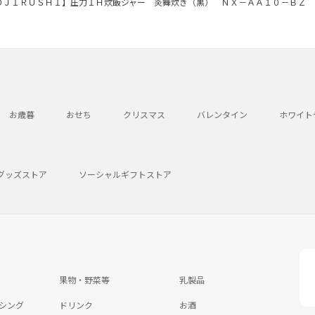
ＯＪＩＲＵＳＨＩ】圧力ＩＨ炊飯ジャー 炎舞炊き（黒） ＮＸ－ＡＡ１０－ＢＺ
お歳暮
おせち
クリスマス
バレンタイン
ホワイト
グッズストア
ソーシャルギフトストア
果物・野菜等
乳製品
シング
ドリンク
お酒