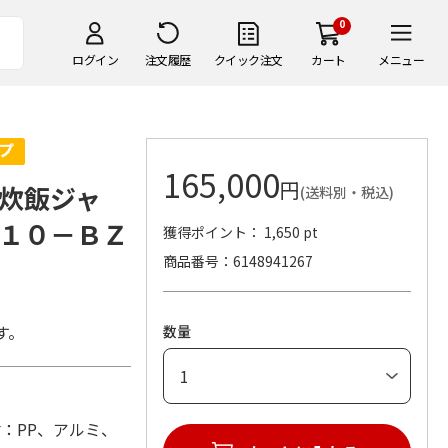
0
ログイン
注文履歴
クイック注文
カート
メニュー
165,000
円
炊飯ジャ
(送料別・税込)
１０－ＢＺ
獲得ポイント： 1,650 pt
商品番号
6148941267
す。
数量
 (材：PP、アルミ、