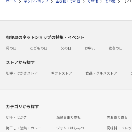
ホーム
ネットショップ
生き物・その他
その他
その他
【Ｚ
郵便局のネットショップの特集・イベント
母の日
こどもの日
父の日
お中元
敬老の日
ストアから探す
切手・はがきストア
ギフトストア
食品・グルメストア
カテゴリから探す
切手・はがき
海鮮お取り寄せ
肉お取り寄せ
梅干し・惣菜・カレー
ジャム・はちみつ
調味料・ドレッ