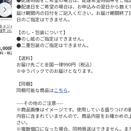
●配達時間をご希望の場合は、配達希望時間帯をご指
●配達日をご希望の場合は、お申込みの翌日から数えて
届け期間内の日付をご記入ください。お届け期間終了
日のご指定はできません。
LB ドジャース 大
ドジャース 大谷翔
ドジャース 大谷翔
MLB ドジャー
平 2026 NL 3・
平 日本人最多53試
平 日本人最多53試
谷翔平・山本
【のし・包装について】
月投手
…
合連続出塁記念 ダ
合連続出塁記念 コ
佐々木朗希 
●のし紙のご指定はできません。
ブ
…
イ
…
●二重包装のご指定はできません。
3,000円
33,000円
9,900円
8,500円
送料・税込)
(送料・税込)
(送料・税込)
(送料・税込)
【送料】
お届け先ごと全国一律990円（税込）
※ゆうパックでのお届けとなります。
【同梱】
同梱可能な商品は
こちら
。
----その他のご注意----
※商品画像はイメージです。使用している盛りつけの
内容に含まれていませんので、商品内容をお確かめの
さい。
※複数個口になった場合、同時発送はできません。ま