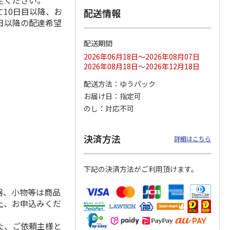
定ください。
10日目以降、お
配送情報
日以降の配達希望
配送期間
ス 大
MLB ドジャース 大
ドジャース 大谷翔
MLB ドジャース 大
由伸・
谷翔平 2026 NL 3・
平 日本人最多53試
谷翔平 2026 NL 3・
2026年06月18日～2026年08月07日
日本人
…
4月投手
…
合連続出塁記念 シ
4月投手
…
2026年08月18日～2026年12月18日
ル
…
17,000円
17,000円
8,500円
配送方法
ゆうパック
(送料・税込)
(送料・税込)
(送料・税込)
お届け日
指定可
のし
対応不可
決済方法
詳細はこちら
下記の決済方法がご利用頂けます。
器、小物等は商品
上、お申込みくだ
た、ご依頼主様と