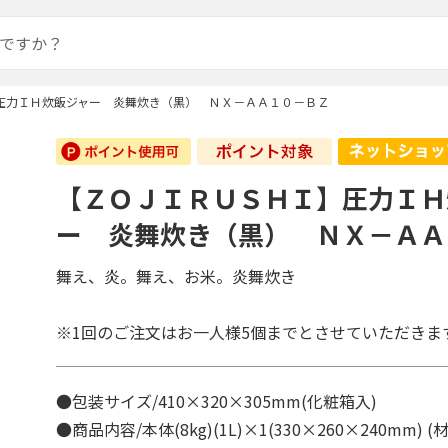
圧力ＩＨ炊飯ジャー 炎舞炊き（黒） ＮＸ－ＡＡ１０－ＢＺ
【ＺＯＪＩＲＵＳＨＩ】圧力ＩＨ
ー 炎舞炊き（黒） ＮＸ－ＡＡ
舞え、炎。舞え、お米。炎舞炊き
※1回のご注文はお一人様5個までとさせていただきま
●包装サイズ/410×320×305mm(化粧箱入)
●商品内容/本体(8kg)(1L)×1(330×260×240mm)