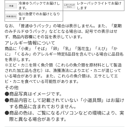
冷凍ゆうパックでお届けし
レターパックライトでお届け
ます。
します
佐川急便でのお届けとなり
ます
なお、「普通ゆうパック」の場合は表示しません。また、「夏期
のみチルドゆうパック」などとなる場合は、記号での表示はせ
ず、商品内容欄にその旨を表示しています。
アレルギー情報について
商品に「小麦」「そば」「卵」「乳」「落花生」「えび」「か
に」「くるみ」のアレルギー特定8品目を含んでいる場合に品目名
を表示します。
※エビ・カニを除く魚介類（これらの魚介類を原材料として製造
された加工品も含む）は、漁獲漁法によりエビ・カニが混じって
いる場合があります。 また、これらの魚介類は、エサとしてエ
ビ・カニを食べている可能性があります。
その他
商品写真はイメージです。
商品内容として記載されていない「小道具類」はお届け
する商品に含まれておりません。
商品の色は、ご覧になるパソコンなどの環境により、実
際と異なる場合があります。