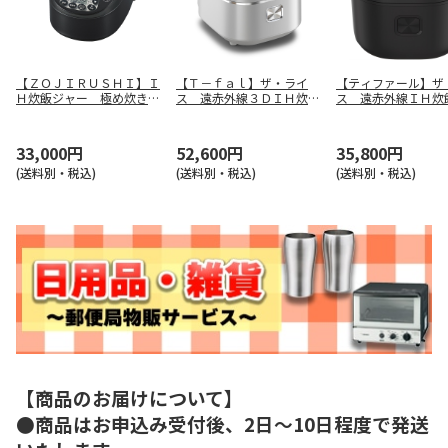
【ＺＯＪＩＲＵＳＨＩ】Ｉ
【Ｔ－ｆａｌ】ザ・ライ
【ティファール】ザ
Ｈ炊飯ジャー 極め炊き
ス 遠赤外線３ＤＩＨ炊飯
ス 遠赤外線ＩＨ
ＮＷ－ＶＫ１０－ＢＡ
器 ＲＫ８９０ＥＪＰ
ＲＫ９１０８ＪＯ
33,000円
52,600円
35,800円
(送料別・税込)
(送料別・税込)
(送料別・税込)
【商品のお届けについて】
●商品はお申込み受付後、2日～10日程度で発送