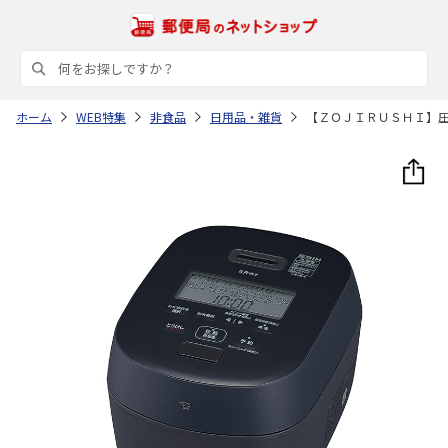
ホーム
WEB特集
非食品
日用品・雑貨
【ＺＯＪＩＲＵＳＨＩ】