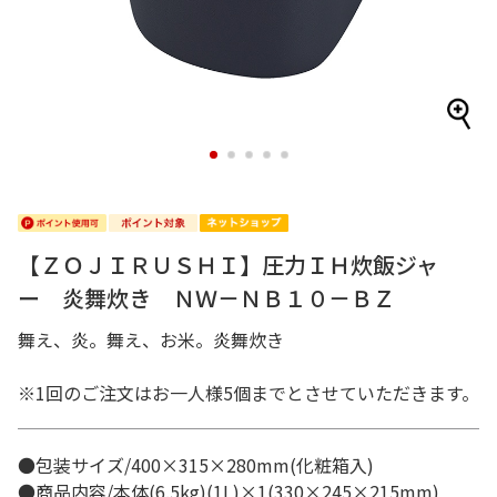
1
2
3
4
5
【ＺＯＪＩＲＵＳＨＩ】圧力ＩＨ炊飯ジャ
ー 炎舞炊き ＮＷ－ＮＢ１０－ＢＺ
舞え、炎。舞え、お米。炎舞炊き
※1回のご注文はお一人様5個までとさせていただきます。
●包装サイズ/400×315×280mm(化粧箱入)
●商品内容/本体(6.5kg)(1L)×1(330×245×215mm)