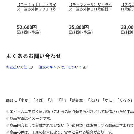
【Ｔ－ｆａｌ】ザ・ライ
【ティファール】ザ・ライ
【ＺＯ
ス 遠赤外線３ＤＩＨ炊飯
ス 遠赤外線ＩＨ炊飯器
Ｈ炊飯
器 ＲＫ８９
…
ＲＫ９１０
…
ＮＷ－
52,600円
35,800円
33,0
(送料別・税込)
(送料別・税込)
(送料別
よくあるお問い合わせ
お支払い方法
注文のキャンセルについて
商品に「小麦」「そば」「卵」「乳」「落花生」「えび」「かに」「くるみ」
※エビ・カニを除く魚介類（これらの魚介類を原材料として製造された加工品
※商品写真はイメージです。
※商品内容として記載されていない「小道具類」はお届けする商品に含まれて
※商品の色は、印刷の都合により、実際と異なる場合があります。