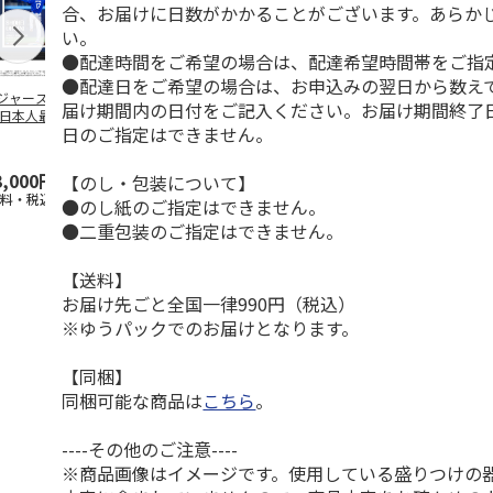
合、お届けに日数がかかることがございます。あらか
い。
●配達時間をご希望の場合は、配達希望時間帯をご指
●配達日をご希望の場合は、お申込みの翌日から数えて
ジャース 大谷翔
MLB ドジャース 大
ドジャース 大谷翔
MLB ドジャー
届け期間内の日付をご記入ください。お届け期間終了
 日本人最多53試
谷翔平 2026 NL 3・
平 日本人最多53試
谷翔平・山本
日のご指定はできません。
連続出塁記念 ダ
4月投手
…
合連続出塁記念 コ
佐々木朗希 
…
イ
…
3,000円
33,000円
9,900円
8,500円
【のし・包装について】
送料・税込)
(送料・税込)
(送料・税込)
(送料・税込)
●のし紙のご指定はできません。
●二重包装のご指定はできません。
【送料】
お届け先ごと全国一律990円（税込）
※ゆうパックでのお届けとなります。
【同梱】
同梱可能な商品は
こちら
。
----その他のご注意----
※商品画像はイメージです。使用している盛りつけの