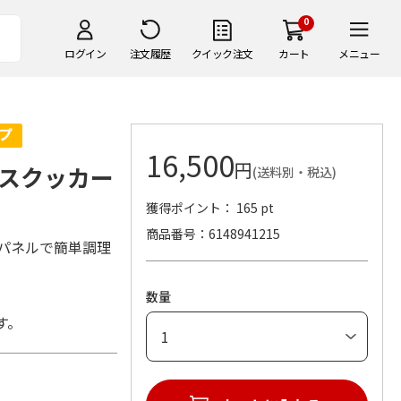
0
ログイン
注文履歴
クイック注文
カート
メニュー
16,500
円
スクッカー
(送料別・税込)
獲得ポイント： 165 pt
商品番号
6148941215
パネルで簡単調理
数量
す。