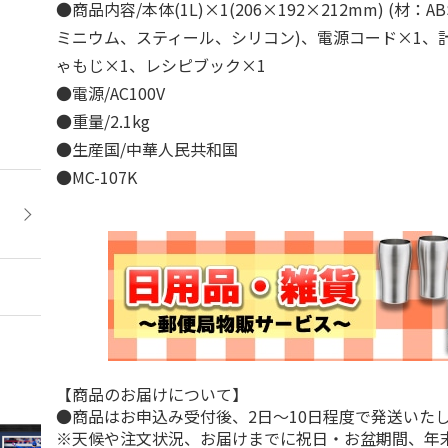
●商品内容/本体(1L)×1(206×192×212mm) (材：
ミニウム、スティール、シリコン)、電源コード×1、
ゃもじ×1、レシピブック×1
●電源/AC100V
●重量/2.1kg
●生産国/中華人民共和国
●MC-107K
【商品のお届けについて】
●商品はお申込み受付後、2日～10日程度で発送いた
※天候や注文状況、お届けまでに祝日・お盆期間、年