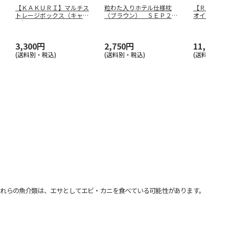
【ＫＡＫＵＲＩ】マルチス
粒わた入りホテル仕様枕
【Ｒｅｆｅｅ
トレージボックス（キャメ
（ブラウン） ＳＥＰ２５
オイルフラ
ル） ９７
…
０９０７１Ｂ
…
ＫＴ００
…
3,300円
2,750円
11,000円
(送料別・税込)
(送料別・税込)
(送料別・税込
れらの魚介類は、エサとしてエビ・カニを食べている可能性があります。