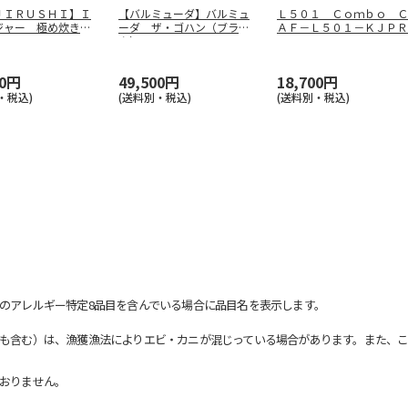
ＪＩＲＵＳＨＩ】Ｉ
【バルミューダ】バルミュ
Ｌ５０１ Ｃｏｍｂｏ Ｃ
ジャー 極め炊き
ーダ ザ・ゴハン（ブラッ
ＡＦ－Ｌ５０１－ＫＪＰＲ
ＶＫ
…
ク） Ｋ０
…
00円
49,500円
18,700円
・税込)
(送料別・税込)
(送料別・税込)
のアレルギー特定8品目を含んでいる場合に品目名を表示します。
も含む）は、漁獲漁法によりエビ・カニが混じっている場合があります。また、こ
おりません。