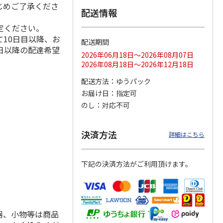
じめご了承くださ
配送情報
定ください。
10日目以降、お
配送期間
ス 大
MLB ドジャース 大
ドジャース 大谷翔
MLB ドジャース 大
日以降の配達希望
由伸・
谷翔平 2026 NL 3・
平 日本人最多53試
谷翔平 2026 NL 3・
2026年06月18日～2026年08月07日
日本人
…
4月投手
…
合連続出塁記念 シ
4月投手
…
2026年08月18日～2026年12月18日
ル
…
17,000円
17,000円
8,500円
配送方法
ゆうパック
(送料・税込)
(送料・税込)
(送料・税込)
お届け日
指定可
のし
対応不可
決済方法
詳細はこちら
下記の決済方法がご利用頂けます。
器、小物等は商品