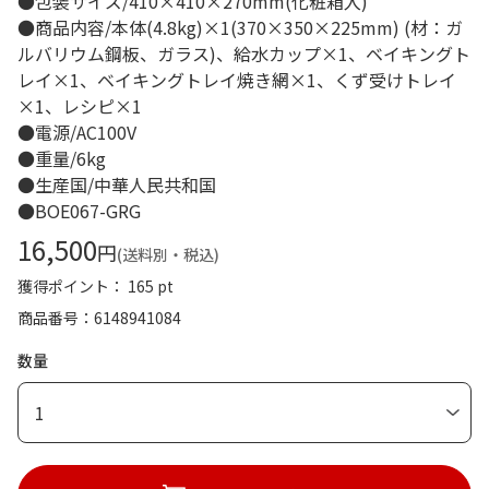
●包装サイズ/410×410×270mm(化粧箱入)
●商品内容/本体(4.8kg)×1(370×350×225mm) (材：ガ
ルバリウム鋼板、ガラス)、給水カップ×1、ベイキングト
レイ×1、ベイキングトレイ焼き網×1、くず受けトレイ
×1、レシピ×1
●電源/AC100V
●重量/6kg
●生産国/中華人民共和国
●BOE067-GRG
16,500
円
(送料別・税込)
獲得ポイント： 165 pt
商品番号
6148941084
数量
1