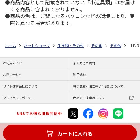
商品内容として記載されていない「小道具類」はお届け
する商品に含まれておりません。
商品の色は、ご覧になるパソコンなどの環境により、実
際と異なる場合があります。
ホーム
ネットショップ
生き物・その他
その他
その他
【ＢＲ
ご利用ガイド
よくあるご質問
お問い合わせ
利用規約
サイト運営会社について
特定商取引法に基づく表記について
プライバシーポリシー
商品のご提案はこちら
SNSでお得な情報発信中
カートに入れる
Copyright (C) JAPAN POST Co.,Ltd. All Rights Reserved.