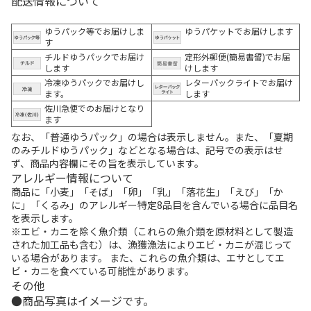
配送情報について
ゆうパック等でお届けしま
ゆうパケットでお届けします
す
チルドゆうパックでお届け
定形外郵便(簡易書留)でお届
します
けします
冷凍ゆうパックでお届けし
レターパックライトでお届け
ます。
します
佐川急便でのお届けとなり
ます
なお、「普通ゆうパック」の場合は表示しません。また、「夏期
のみチルドゆうパック」などとなる場合は、記号での表示はせ
ず、商品内容欄にその旨を表示しています。
アレルギー情報について
商品に「小麦」「そば」「卵」「乳」「落花生」「えび」「か
に」「くるみ」のアレルギー特定8品目を含んでいる場合に品目名
を表示します。
※エビ・カニを除く魚介類（これらの魚介類を原材料として製造
された加工品も含む）は、漁獲漁法によりエビ・カニが混じって
いる場合があります。 また、これらの魚介類は、エサとしてエ
ビ・カニを食べている可能性があります。
その他
商品写真はイメージです。