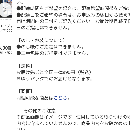
い。
●配達時間をご希望の場合は、配達希望時間帯をご指
●配達日をご希望の場合は、お申込みの翌日から数えて
届け期間内の日付をご記入ください。お届け期間終了
LB ドジャース 大
ドジャース 大谷翔
ドジャース 大谷翔
MLB ドジャー
日のご指定はできません。
平 2026 NL 3・
平 日本人最多53試
平 日本人最多53試
谷翔平・山本
月投手
…
合連続出塁記念 ダ
合連続出塁記念 コ
佐々木朗希 
【のし・包装について】
ブ
…
イ
…
●のし紙のご指定はできません。
3,000円
33,000円
9,900円
8,500円
●二重包装のご指定はできません。
送料・税込)
(送料・税込)
(送料・税込)
(送料・税込)
【送料】
お届け先ごと全国一律990円（税込）
※ゆうパックでのお届けとなります。
【同梱】
同梱可能な商品は
こちら
。
----その他のご注意----
※商品画像はイメージです。使用している盛りつけの
内容に含まれていませんので、商品内容をお確かめの
さい。