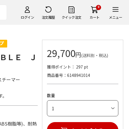
0
ログイン
注文履歴
クイック注文
カート
メニュー
29,700
円
ＢＬＥ Ｊ
(送料別・税込)
獲得ポイント： 297 pt
商品番号
6148941014
スチーマー
す。
数量
材：ABS樹脂等)、耐熱