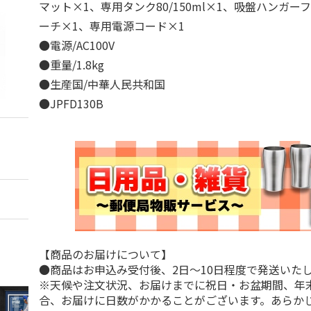
マット×1、専用タンク80/150ml×1、吸盤ハンガー
ーチ×1、専用電源コード×1
●電源/AC100V
●重量/1.8kg
●生産国/中華人民共和国
●JPFD130B
【商品のお届けについて】
●商品はお申込み受付後、2日～10日程度で発送いた
※天候や注文状況、お届けまでに祝日・お盆期間、年
合、お届けに日数がかかることがございます。あらか