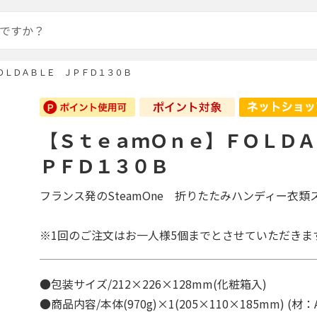
ＯＬＤＡＢＬＥ ＪＰＦＤ１３０Ｂ
【ＳｔｅａｍＯｎｅ】ＦＯＬＤＡ
ＰＦＤ１３０Ｂ
フランス発のSteamOne 折りたたみハンディー衣類
※1回のご注文はお一人様5個までとさせていただきま
●包装サイズ/212×226×128mm(化粧箱入)
●商品内容/本体(970g)×1(205×110×185mm) (