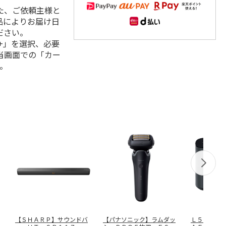
た、ご依頼主様と
品によりお届け日
ださい。
+」を選択、必要
当画面での「カー
。
【ＳＨＡＲＰ】サウンドバ
【パナソニック】ラムダッ
Ｌ５０１ 