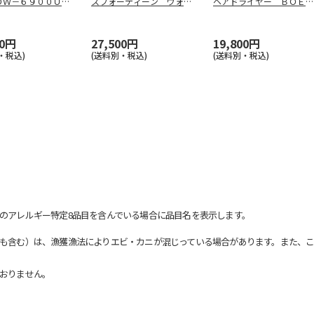
ＤＷ－６９００ＵＢ
スフォーティーン ヴォラ
ヘアドライヤー ＢＯＥ１
Ｆ
レ ＶＯ１
…
４６－ＥＣ
…
00円
27,500円
19,800円
・税込)
(送料別・税込)
(送料別・税込)
のアレルギー特定8品目を含んでいる場合に品目名を表示します。
も含む）は、漁獲漁法によりエビ・カニが混じっている場合があります。また、こ
おりません。