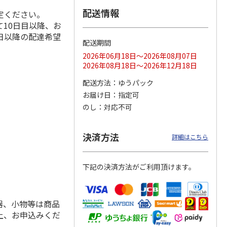
配送情報
定ください。
10日目以降、お
日以降の配達希望
配送期間
ス 大
MLB ドジャース 大
ドジャース 大谷翔
MLB ドジャース 大
由伸・
谷翔平 2026 NL 3・
平 日本人最多53試
谷翔平 2026 NL 3・
2026年06月18日～2026年08月07日
日本人
…
4月投手
…
合連続出塁記念 シ
4月投手
…
2026年08月18日～2026年12月18日
ル
…
17,000円
17,000円
8,500円
配送方法
ゆうパック
(送料・税込)
(送料・税込)
(送料・税込)
お届け日
指定可
のし
対応不可
決済方法
詳細はこちら
下記の決済方法がご利用頂けます。
器、小物等は商品
上、お申込みくだ