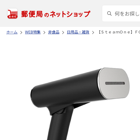
ホーム
WEB特集
非食品
日用品・雑貨
【ＳｔｅａｍＯｎｅ】Ｆ