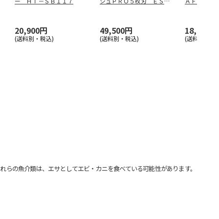
ー ＨＴ－ＳＢ１１７
シュＰＲＯ５枚刃 ＥＳ－
ＡＦ－Ｌ５
Ｌ５７１Ｄ
…
20,900円
49,500円
18,700円
(送料別・税込)
(送料別・税込)
(送料別・税込
れらの魚介類は、エサとしてエビ・カニを食べている可能性があります。