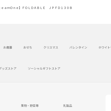
ｔｅａｍＯｎｅ】ＦＯＬＤＡＢＬＥ ＪＰＦＤ１３０Ｂ
お歳暮
おせち
クリスマス
バレンタイン
ホワイト
グッズストア
ソーシャルギフトストア
果物・野菜等
乳製品