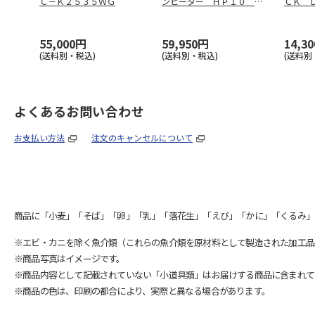
Ｃ－Ｋ２５３５ＷＧ
ンヒーター ＨＰ１０ Ｗ
ＣＫ 
Ｗ
－９Ｊ
55,000円
59,950円
14,3
(送料別・税込)
(送料別・税込)
(送料別
よくあるお問い合わせ
お支払い方法
注文のキャンセルについて
商品に「小麦」「そば」「卵」「乳」「落花生」「えび」「かに」「くるみ」
※エビ・カニを除く魚介類（これらの魚介類を原材料として製造された加工品
※商品写真はイメージです。
※商品内容として記載されていない「小道具類」はお届けする商品に含まれて
※商品の色は、印刷の都合により、実際と異なる場合があります。