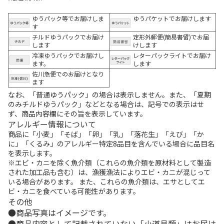
ゆうパック等でお届けしま
ゆうパケットでお届けします
す
チルドゆうパックでお届け
定形外郵便(簡易書留)でお届
します
けします
冷凍ゆうパックでお届けし
レターパックライトでお届け
ます。
します
佐川急便でのお届けとなり
ます
なお、「普通ゆうパック」の場合は表示しません。また、「夏期
のみチルドゆうパック」などとなる場合は、記号での表示はせ
ず、商品内容欄にその旨を表示しています。
アレルギー情報について
商品に「小麦」「そば」「卵」「乳」「落花生」「えび」「か
に」「くるみ」のアレルギー特定8品目を含んでいる場合に品目名
を表示します。
※エビ・カニを除く魚介類（これらの魚介類を原材料として製造
された加工品も含む）は、漁獲漁法によりエビ・カニが混じって
いる場合があります。 また、これらの魚介類は、エサとしてエ
ビ・カニを食べている可能性があります。
その他
商品写真はイメージです。
商品内容として記載されていない「小道具類」はお届け