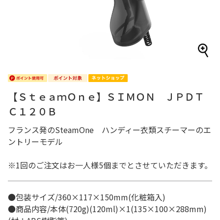
【ＳｔｅａｍＯｎｅ】ＳＩＭＯＮ ＪＰＤＴ
Ｃ１２０Ｂ
フランス発のSteamOne ハンディー衣類スチーマーのエ
ントリーモデル
※1回のご注文はお一人様5個までとさせていただきます。
●包装サイズ/360×117×150mm(化粧箱入)
●商品内容/本体(720g)(120ml)×1(135×100×288mm)