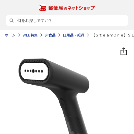
ホーム
WEB特集
非食品
日用品・雑貨
【ＳｔｅａｍＯｎｅ】Ｓ