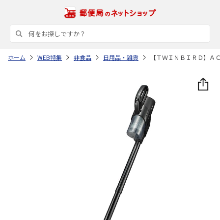
ホーム
WEB特集
非食品
日用品・雑貨
【ＴＷＩＮＢＩＲＤ】Ａ