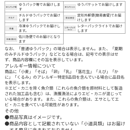
ゆうパック等でお届けしま
ゆうパケットでお届けします
す
チルドゆうパックでお届け
定形外郵便(簡易書留)でお届
します
けします
冷凍ゆうパックでお届けし
レターパックライトでお届け
ます。
します
佐川急便でのお届けとなり
ます
なお、「普通ゆうパック」の場合は表示しません。また、「夏期
のみチルドゆうパック」などとなる場合は、記号での表示はせ
ず、商品内容欄にその旨を表示しています。
アレルギー情報について
商品に「小麦」「そば」「卵」「乳」「落花生」「えび」「か
に」「くるみ」のアレルギー特定8品目を含んでいる場合に品目名
を表示します。
※エビ・カニを除く魚介類（これらの魚介類を原材料として製造
された加工品も含む）は、漁獲漁法によりエビ・カニが混じって
いる場合があります。 また、これらの魚介類は、エサとしてエ
ビ・カニを食べている可能性があります。
その他
商品写真はイメージです。
商品内容として記載されていない「小道具類」はお届け
する商品に含まれておりません。