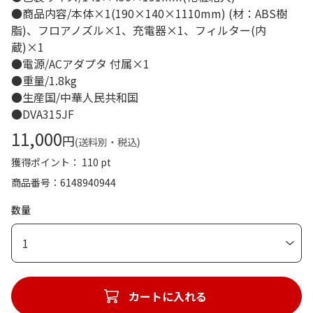
●商品内容/本体×1(190×140×1110mm) (材：ABS樹
脂)、フロアノズル×1、充電器×1、フィルター(内
蔵)×1
●電源/ACアダプタ 付属×1
●重量/1.8kg
●生産国/中華人民共和国
●DVA315JF
11,000
円
(送料別・税込)
獲得ポイント： 110 pt
商品番号
6148940944
数量
1
カートに入れる